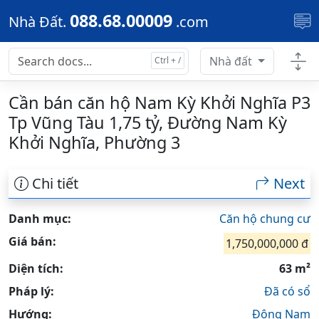
Skip to main content
088.68.00009
Nhà Đất.
.com
Nhà đất
Cần bán căn hộ Nam Kỳ Khởi Nghĩa P3
Tp Vũng Tàu 1,75 tỷ, Đường Nam Kỳ
Khởi Nghĩa, Phường 3
Chi tiết
Next
Danh mục:
Căn hộ chung cư
Giá bán:
1,750,000,000 đ
Diện tích:
63 m²
Pháp lý:
Đã có sổ
Hướng:
Đông Nam