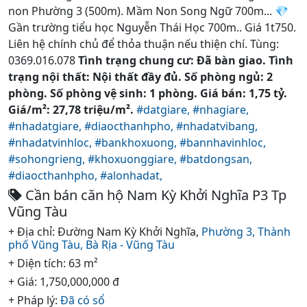
non Phường 3 (500m). Mầm Non Song Ngữ 700m... 💎
Gần trường tiểu học Nguyễn Thái Học 700m.. Giá 1t750.
Liên hệ chính chủ để thỏa thuận nếu thiện chí. Tùng:
0369.016.078
Tình trạng chung cư: Đã bàn giao. Tình
trạng nội thất: Nội thất đầy đủ. Số phòng ngủ: 2
phòng. Số phòng vệ sinh: 1 phòng. Giá bán: 1,75 tỷ.
Giá/m²: 27,78 triệu/m².
#datgiare,
#nhagiare,
#nhadatgiare,
#diaocthanhpho,
#nhadatvibang,
#nhadatvinhloc,
#bankhoxuong,
#bannhavinhloc,
#sohongrieng,
#khoxuonggiare,
#batdongsan,
#diaocthanhpho,
#alonhadat,
Cần bán căn hộ Nam Kỳ Khởi Nghĩa P3 Tp
Vũng Tàu
+ Địa chỉ: Đường Nam Kỳ Khởi Nghĩa,
Phường 3,
Thành
phố Vũng Tàu,
Bà Rịa - Vũng Tàu
+ Diện tích: 63 m²
+ Giá: 1,750,000,000 đ
+ Pháp lý:
Đã có sổ