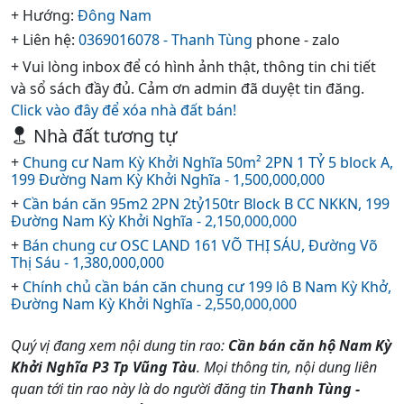
+ Hướng:
Đông Nam
+ Liên hệ:
0369016078 - Thanh Tùng
phone - zalo
+ Vui lòng inbox để có hình ảnh thật, thông tin chi tiết
và sổ sách đầy đủ. Cảm ơn admin đã duyệt tin đăng.
Click vào đây để xóa nhà đất bán!
Nhà đất tương tự
+
Chung cư Nam Kỳ Khởi Nghĩa 50m² 2PN 1 TỶ 5 block A,
199 Đường Nam Kỳ Khởi Nghĩa - 1,500,000,000
+
Cần bán căn 95m2 2PN 2tỷ150tr Block B CC NKKN, 199
Đường Nam Kỳ Khởi Nghĩa - 2,150,000,000
+
Bán chung cư OSC LAND 161 VÕ THỊ SÁU, Đường Võ
Thị Sáu - 1,380,000,000
+
Chính chủ cần bán căn chung cư 199 lô B Nam Kỳ Khở,
Đường Nam Kỳ Khởi Nghĩa - 2,550,000,000
Quý vị đang xem nội dung tin rao:
Cần bán căn hộ Nam Kỳ
Khởi Nghĩa P3 Tp Vũng Tàu
. Mọi thông tin, nội dung liên
quan tới tin rao này là do người đăng tin
Thanh Tùng -