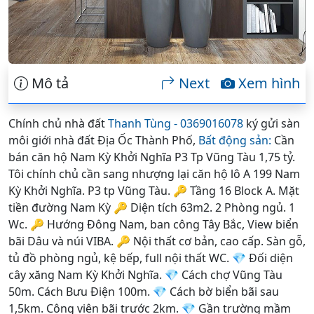
Mô tả
Next
Xem hình
Chính chủ nhà đất
Thanh Tùng - 0369016078
ký gửi sàn
môi giới nhà đất Địa Ốc Thành Phố,
Bất động sản:
Cần
bán căn hộ Nam Kỳ Khởi Nghĩa P3 Tp Vũng Tàu 1,75 tỷ.
Tôi chính chủ cần sang nhượng lại căn hộ lô A 199 Nam
Kỳ Khởi Nghĩa. P3 tp Vũng Tàu. 🔑 Tầng 16 Block A. Mặt
tiền đường Nam Kỳ 🔑 Diện tích 63m2. 2 Phòng ngủ. 1
Wc. 🔑 Hướng Đông Nam, ban công Tây Bắc, View biển
bãi Dâu và núi VIBA. 🔑 Nội thất cơ bản, cao cấp. Sàn gỗ,
tủ đồ phòng ngủ, kệ bếp, full nội thất WC. 💎 Đối diện
cây xăng Nam Kỳ Khởi Nghĩa. 💎 Cách chợ Vũng Tàu
50m. Cách Bưu Điện 100m. 💎 Cách bờ biển bãi sau
1,5km. Công viên bãi trước 2km. 💎 Gần trường mầm