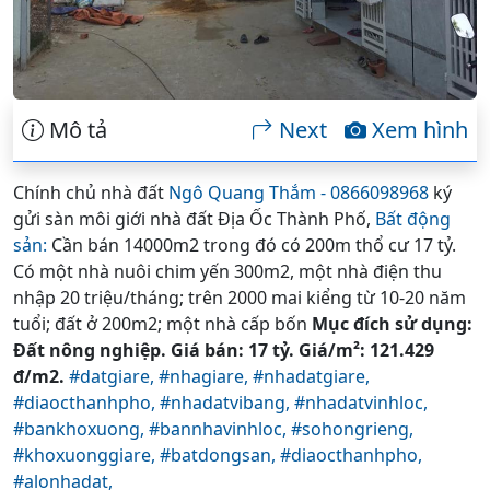
Mô tả
Next
Xem hình
Chính chủ nhà đất
Ngô Quang Thắm - 0866098968
ký
gửi sàn môi giới nhà đất Địa Ốc Thành Phố,
Bất động
sản:
Cần bán 14000m2 trong đó có 200m thổ cư 17 tỷ.
Có một nhà nuôi chim yến 300m2, một nhà điện thu
nhập 20 triệu/tháng; trên 2000 mai kiểng từ 10-20 năm
tuổi; đất ở 200m2; một nhà cấp bốn
Mục đích sử dụng:
Đất nông nghiệp. Giá bán: 17 tỷ. Giá/m²: 121.429
đ/m2.
#datgiare,
#nhagiare,
#nhadatgiare,
#diaocthanhpho,
#nhadatvibang,
#nhadatvinhloc,
#bankhoxuong,
#bannhavinhloc,
#sohongrieng,
#khoxuonggiare,
#batdongsan,
#diaocthanhpho,
#alonhadat,