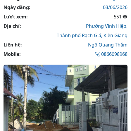
Ngày đăng:
03/06/2026
Lượt xem:
551
Địa chỉ:
Phường Vĩnh Hiệp,
Thành phố Rạch Giá,
Kiên Giang
Liên hệ:
Ngô Quang Thắm
Mobile:
0866098968