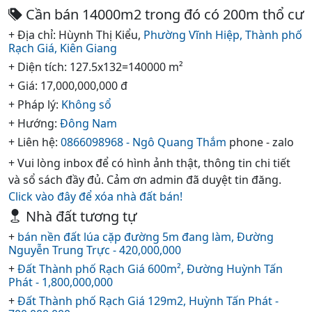
Cần bán 14000m2 trong đó có 200m thổ cư
+ Địa chỉ: Hùynh Thị Kiểu,
Phường Vĩnh Hiệp,
Thành phố
Rạch Giá,
Kiên Giang
+ Diện tích: 127.5x132=140000 m²
+ Giá: 17,000,000,000 đ
+ Pháp lý:
Không sổ
+ Hướng:
Đông Nam
+ Liên hệ:
0866098968 - Ngô Quang Thắm
phone - zalo
+ Vui lòng inbox để có hình ảnh thật, thông tin chi tiết
và sổ sách đầy đủ. Cảm ơn admin đã duyệt tin đăng.
Click vào đây để xóa nhà đất bán!
Nhà đất tương tự
+
bán nền đất lúa cặp đường 5m đang làm, Đường
Nguyễn Trung Trực - 420,000,000
+
Đất Thành phố Rạch Giá 600m², Đường Huỳnh Tấn
Phát - 1,800,000,000
+
Đất Thành phố Rạch Giá 129m2, Huỳnh Tấn Phát -