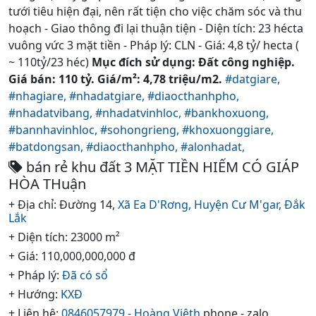
tưới tiêu hiện đại, nên rất tiện cho việc chăm sóc và thu
hoạch - Giao thông đi lại thuận tiện - Diện tích: 23 hécta
vuông vức 3 mặt tiền - Pháp lý: CLN - Giá: 4,8 tỷ/ hecta (
~ 110tỷ/23 héc)
Mục đích sử dụng: Đất công nghiệp.
Giá bán: 110 tỷ. Giá/m²: 4,78 triệu/m2.
#datgiare,
#nhagiare,
#nhadatgiare,
#diaocthanhpho,
#nhadatvibang,
#nhadatvinhloc,
#bankhoxuong,
#bannhavinhloc,
#sohongrieng,
#khoxuonggiare,
#batdongsan,
#diaocthanhpho,
#alonhadat,
bán rẻ khu đất 3 MẶT TIỀN HIẾM CÓ GIÁP
HÒA THuận
+ Địa chỉ: Đường 14,
Xã Ea D'Rơng,
Huyện Cư M'gar,
Đắk
Lắk
+ Diện tích: 23000 m²
+ Giá: 110,000,000,000 đ
+ Pháp lý:
Đã có sổ
+ Hướng:
KXĐ
+ Liên hệ:
0846057979 - Hoàng Viêth
phone - zalo