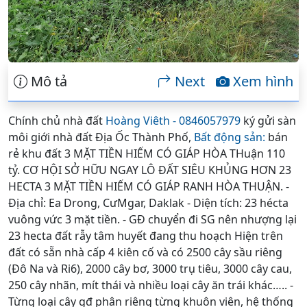
Mô tả
Next
Xem hình
Chính chủ nhà đất
Hoàng Viêth - 0846057979
ký gửi sàn
môi giới nhà đất Địa Ốc Thành Phố,
Bất động sản:
bán
rẻ khu đất 3 MẶT TIỀN HIẾM CÓ GIÁP HÒA THuận 110
tỷ. CƠ HỘI SỞ HỮU NGAY LÔ ĐẤT SIÊU KHỦNG HƠN 23
HECTA 3 MẶT TIỀN HIẾM CÓ GIÁP RANH HÒA THUẬN. -
Địa chỉ: Ea Drong, CưMgar, Daklak - Diện tích: 23 hécta
vuông vức 3 mặt tiền. - GĐ chuyển đi SG nên nhượng lại
23 hecta đất rẫy tâm huyết đang thu hoạch Hiện trên
đất có sẵn nhà cấp 4 kiên cố và có 2500 cây sầu riêng
(Đô Na và Ri6), 2000 cây bơ, 3000 trụ tiêu, 3000 cây cau,
250 cây nhãn, mít thái và nhiều loại cây ăn trái khác….. -
Từng loại cây gđ phân riêng từng khuôn viên, hệ thống