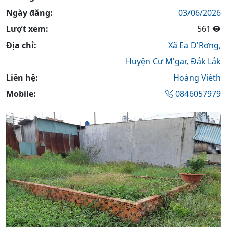
Ngày đăng:
03/06/2026
Lượt xem:
561
Địa chỉ:
Xã Ea D'Rơng,
Huyện Cư M'gar,
Đắk Lắk
Liên hệ:
Hoàng Viêth
Mobile:
0846057979