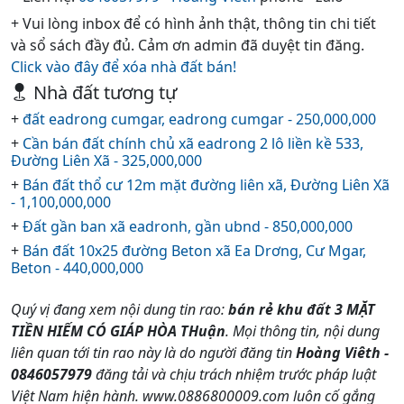
+ Vui lòng inbox để có hình ảnh thật, thông tin chi tiết
và sổ sách đầy đủ. Cảm ơn admin đã duyệt tin đăng.
Click vào đây để xóa nhà đất bán!
Nhà đất tương tự
+
đất eadrong cumgar, eadrong cumgar - 250,000,000
+
Cần bán đất chính chủ xã eadrong 2 lô liền kề 533,
Đường Liên Xã - 325,000,000
+
Bán đất thổ cư 12m mặt đường liên xã, Đường Liên Xã
- 1,100,000,000
+
Đất gần ban xã eadronh, gần ubnd - 850,000,000
+
Bán đất 10x25 đường Beton xã Ea Drơng, Cư Mgar,
Beton - 440,000,000
Quý vị đang xem nội dung tin rao:
bán rẻ khu đất 3 MẶT
TIỀN HIẾM CÓ GIÁP HÒA THuận
. Mọi thông tin, nội dung
liên quan tới tin rao này là do người đăng tin
Hoàng Viêth -
0846057979
đăng tải và chịu trách nhiệm trước pháp luật
Việt Nam hiện hành. www.0886800009.com luôn cố gắng