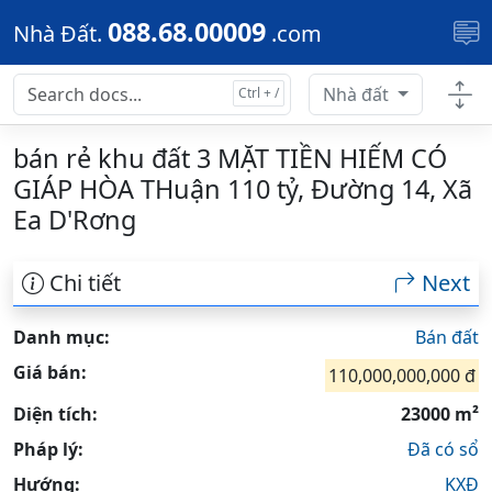
Skip to main content
088.68.00009
Nhà Đất.
.com
Nhà đất
bán rẻ khu đất 3 MẶT TIỀN HIẾM CÓ
GIÁP HÒA THuận 110 tỷ, Đường 14, Xã
Ea D'Rơng
Chi tiết
Next
Danh mục:
Bán đất
Giá bán:
110,000,000,000 đ
Diện tích:
23000 m²
Pháp lý:
Đã có sổ
Hướng:
KXĐ