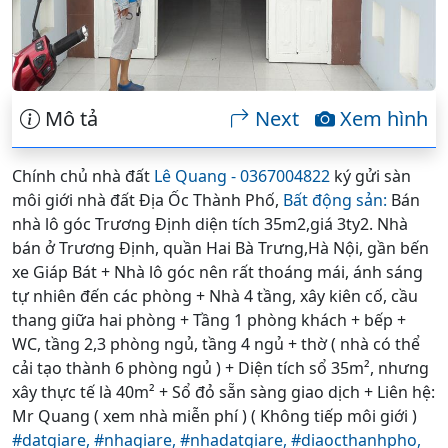
Mô tả
Next
Xem hình
Chính chủ nhà đất
Lê Quang - 0367004822
ký gửi sàn
môi giới nhà đất Địa Ốc Thành Phố,
Bất động sản:
Bán
nhà lô góc Trương Định diện tích 35m2,giá 3ty2. Nhà
bán ở Trương Định, quần Hai Bà Trưng,Hà Nội, gần bến
xe Giáp Bát + Nhà lô góc nên rất thoáng mái, ánh sáng
tự nhiên đến các phòng + Nhà 4 tầng, xây kiên cố, cầu
thang giữa hai phòng + Tầng 1 phòng khách + bếp +
WC, tầng 2,3 phòng ngủ, tầng 4 ngủ + thờ ( nhà có thể
cải tạo thành 6 phòng ngủ ) + Diện tích sổ 35m², nhưng
xây thực tế là 40m² + Sổ đỏ sẵn sàng giao dịch + Liên hệ:
Mr Quang ( xem nhà miễn phí ) ( Không tiếp môi giới )
#datgiare,
#nhagiare,
#nhadatgiare,
#diaocthanhpho,