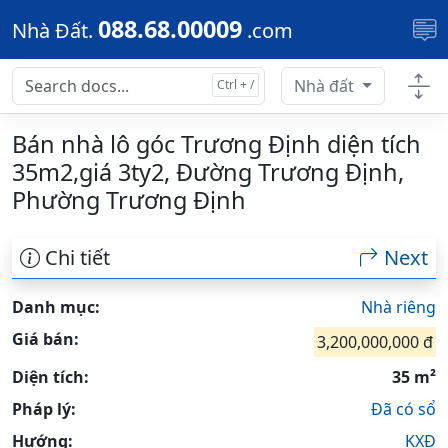
Skip to main content
088.68.00009
Nhà Đất.
.com
Nhà đất
Bán nhà lô góc Trương Định diện tích
35m2,giá 3ty2, Đường Trương Định,
Phường Trương Định
Chi tiết
Next
Danh mục:
Nhà riêng
Giá bán:
3,200,000,000 đ
Diện tích:
35 m²
Pháp lý:
Đã có sổ
Hướng:
KXĐ