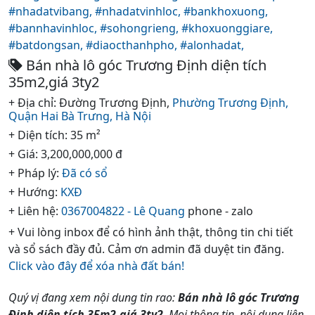
#nhadatvibang,
#nhadatvinhloc,
#bankhoxuong,
#bannhavinhloc,
#sohongrieng,
#khoxuonggiare,
#batdongsan,
#diaocthanhpho,
#alonhadat,
Bán nhà lô góc Trương Định diện tích
35m2,giá 3ty2
+ Địa chỉ: Đường Trương Định,
Phường Trương Định,
Quận Hai Bà Trưng,
Hà Nội
+ Diện tích: 35 m²
+ Giá: 3,200,000,000 đ
+ Pháp lý:
Đã có sổ
+ Hướng:
KXĐ
+ Liên hệ:
0367004822 - Lê Quang
phone - zalo
+ Vui lòng inbox để có hình ảnh thật, thông tin chi tiết
và sổ sách đầy đủ. Cảm ơn admin đã duyệt tin đăng.
Click vào đây để xóa nhà đất bán!
Quý vị đang xem nội dung tin rao:
Bán nhà lô góc Trương
Định diện tích 35m2,giá 3ty2
. Mọi thông tin, nội dung liên