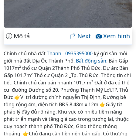
Mô tả
Next
Xem hình
Chính chủ nhà đất
Thanh - 0935395000
ký gửi sàn môi
giới nhà đất Địa Ốc Thành Phố,
Bất động sản:
Bán Gấp
1017m² thổ cư Quận 2Thành Phố Thủ Đức. Dự án: Bán
Gấp 101.7m² Thổ cư Quận 2 _Tp. Thủ Đức. Thông tin chi
tiết: Chính chủ cần bán nhanh 101.7 m² Đất ở đã có thổ
cư, đường Đường số 20, Phường Thạnh Mỹ Lợi,TP. Thủ
Đức 👉Vị trí đường chính nguyễn Thị Định, Đường bê
tông rộng 4m, diện tích BĐS 8.48m x 12m 👉Giấy tờ
pháp lý đầy đủ rõ ràng. Khu vực có nhiều tiềm năng
phát triển mạnh và tăng giá cao trong tương lai, thuộc
quy hoạch thành phố Thủ Đức, Giao thông thông
thoáng. 👉Chủ đang cần tiền nên bán gấp. Có thương