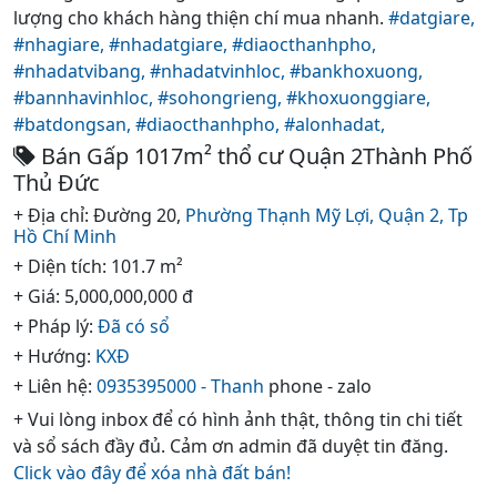
lượng cho khách hàng thiện chí mua nhanh.
#datgiare,
#nhagiare,
#nhadatgiare,
#diaocthanhpho,
#nhadatvibang,
#nhadatvinhloc,
#bankhoxuong,
#bannhavinhloc,
#sohongrieng,
#khoxuonggiare,
#batdongsan,
#diaocthanhpho,
#alonhadat,
Bán Gấp 1017m² thổ cư Quận 2Thành Phố
Thủ Đức
+ Địa chỉ: Đường 20,
Phường Thạnh Mỹ Lợi,
Quận 2,
Tp
Hồ Chí Minh
+ Diện tích: 101.7 m²
+ Giá: 5,000,000,000 đ
+ Pháp lý:
Đã có sổ
+ Hướng:
KXĐ
+ Liên hệ:
0935395000 - Thanh
phone - zalo
+ Vui lòng inbox để có hình ảnh thật, thông tin chi tiết
và sổ sách đầy đủ. Cảm ơn admin đã duyệt tin đăng.
Click vào đây để xóa nhà đất bán!