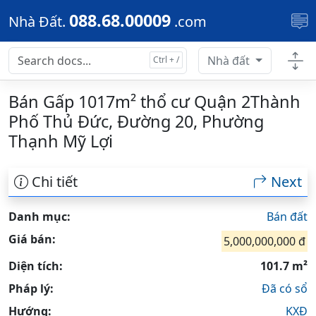
Skip to main content
088.68.00009
Nhà Đất.
.com
Nhà đất
Bán Gấp 1017m² thổ cư Quận 2Thành
Phố Thủ Đức, Đường 20, Phường
Thạnh Mỹ Lợi
Chi tiết
Next
Danh mục:
Bán đất
Giá bán:
5,000,000,000 đ
Diện tích:
101.7 m²
Pháp lý:
Đã có sổ
Hướng:
KXĐ