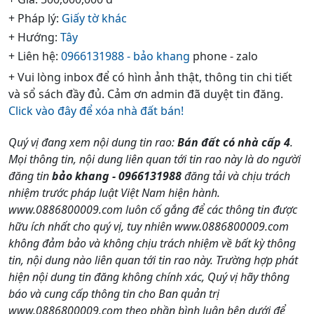
+ Pháp lý:
Giấy tờ khác
+ Hướng:
Tây
+ Liên hệ:
0966131988 - bảo khang
phone - zalo
+ Vui lòng inbox để có hình ảnh thật, thông tin chi tiết
và sổ sách đầy đủ. Cảm ơn admin đã duyệt tin đăng.
Click vào đây để xóa nhà đất bán!
Quý vị đang xem nội dung tin rao:
Bán đất có nhà cấp 4
.
Mọi thông tin, nội dung liên quan tới tin rao này là do người
đăng tin
bảo khang - 0966131988
đăng tải và chịu trách
nhiệm trước pháp luật Việt Nam hiện hành.
www.0886800009.com luôn cố gắng để các thông tin được
hữu ích nhất cho quý vị, tuy nhiên www.0886800009.com
không đảm bảo và không chịu trách nhiệm về bất kỳ thông
tin, nội dung nào liên quan tới tin rao này. Trường hợp phát
hiện nội dung tin đăng không chính xác, Quý vị hãy thông
báo và cung cấp thông tin cho Ban quản trị
www.0886800009.com theo phần bình luận bên dưới để