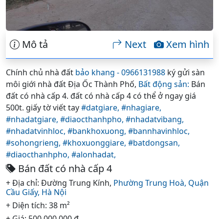
Mô tả
Next
Xem hình
Chính chủ nhà đất
bảo khang - 0966131988
ký gửi sàn
môi giới nhà đất Địa Ốc Thành Phố,
Bất động sản:
Bán
đất có nhà cấp 4. đất có nhà cấp 4 có thể ở ngay giá
500t. giấy tờ viết tay
#datgiare,
#nhagiare,
#nhadatgiare,
#diaocthanhpho,
#nhadatvibang,
#nhadatvinhloc,
#bankhoxuong,
#bannhavinhloc,
#sohongrieng,
#khoxuonggiare,
#batdongsan,
#diaocthanhpho,
#alonhadat,
Bán đất có nhà cấp 4
+ Địa chỉ: Đường Trung Kính,
Phường Trung Hoà,
Quận
Cầu Giấy,
Hà Nội
+ Diện tích: 38 m²
+ Giá: 500,000,000 đ