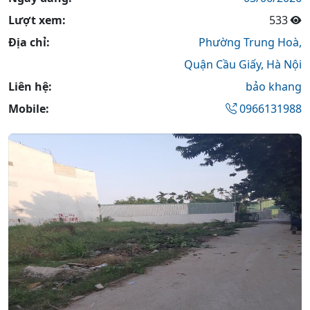
Lượt xem:
533
Địa chỉ:
Phường Trung Hoà,
Quận Cầu Giấy,
Hà Nội
Liên hệ:
bảo khang
Mobile:
0966131988