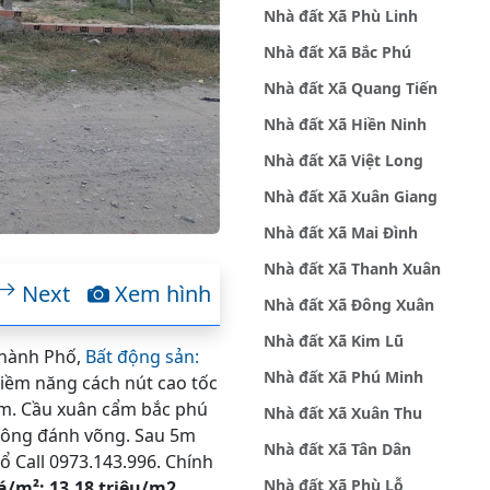
Nhà đất Xã Phù Linh
Nhà đất Xã Bắc Phú
Nhà đất Xã Quang Tiến
Nhà đất Xã Hiền Ninh
Nhà đất Xã Việt Long
Nhà đất Xã Xuân Giang
Nhà đất Xã Mai Đình
Nhà đất Xã Thanh Xuân
Next
Xem hình
Nhà đất Xã Đông Xuân
Nhà đất Xã Kim Lũ
Thành Phố,
Bất động sản:
Nhà đất Xã Phú Minh
tiềm năng cách nút cao tốc
km. Cầu xuân cẩm bắc phú
Nhà đất Xã Xuân Thu
 công đánh võng. Sau 5m
Nhà đất Xã Tân Dân
 Call 0973.143.996. Chính
Nhà đất Xã Phù Lỗ
iá/m²: 13,18 triệu/m2.