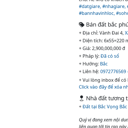
#datgiare,
#nhagiare,
#bannhavinhloc,
#soh
Bán đất bắc phú
+ Địa chỉ: Vành Đai 4,
X
+ Diện tích: 6x55=220 
+ Giá: 2,900,000,000 đ
+ Pháp lý:
Đã có sổ
+ Hướng:
Bắc
+ Liên hệ:
0972776569
+ Vui lòng inbox để có
Click vào đây để xóa n
Nhà đất tương 
+
Đất tại Bắc Vọng Bắc
Quý vị đang xem nội dun
liên quan tới tin rao này