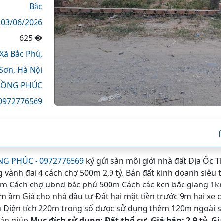
Bắc
03/06/2026
625
Xã Bắc Phú,
 Sơn,
Hà Nội
ỒNG PHÚC
0972776569
G PHÚC - 0972776569
ký gửi sàn môi giới nhà đất Địa Ốc 
vành đai 4 cách chợ 500m 2,9 tỷ. Bán đất kinh doanh siêu 
0m Cách chợ ubnd bắc phú 500m Cách các kcn bắc giang 1
m ầm Giá cho nhà đầu tư Đất hai mặt tiền trước 9m hai xe
au Diện tích 220m trong sổ được sử dụng thêm 120m ngoài sổ
bán giúp
Mục đích sử dụng: Đất thổ cư. Giá bán: 2,9 tỷ. G