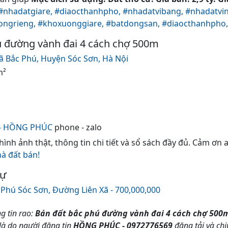
#nhadatgiare,
#diaocthanhpho,
#nhadatvibang,
#nhadatvin
ongrieng,
#khoxuonggiare,
#batdongsan,
#diaocthanhpho
 đường vành đai 4 cách chợ 500m
ã Bắc Phú,
Huyện Sóc Sơn,
Hà Nội
m²
 - HỒNG PHÚC
phone - zalo
 hình ảnh thật, thông tin chi tiết và sổ sách đầy đủ. Cảm ơn
hà đất bán!
tự
 Phú Sóc Sơn, Đường Liên Xã - 700,000,000
g tin rao:
Bán đất bắc phú đường vành đai 4 cách chợ 500
 là do người đăng tin
HỒNG PHÚC - 0972776569
đăng tải và ch