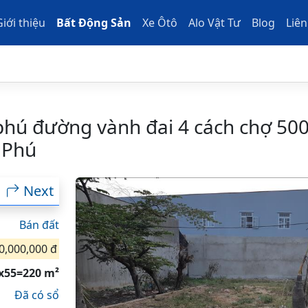
Giới thiệu
Bất Động Sản
Xe Ôtô
Alo Vật Tư
Blog
Liên
phú đường vành đai 4 cách chợ 500
c Phú
Next
Bán đất
0,000,000 đ
x55=220 m²
Đã có sổ