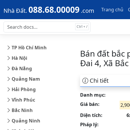
Skip to main content
Skip to docs navigation
088.68.00009
Trang chủ
Nhà Đất.
.com
TP Hồ Chí Minh
Bán đất bắc 
Hà Nội
Đai 4, Xã Bắ
Đà Nẵng
Quảng Nam
Chi tiết
Hải Phòng
Danh mục:
Vĩnh Phúc
Giá bán:
2,90
Bắc Ninh
Diện tích:
6
Quảng Ninh
Pháp lý: