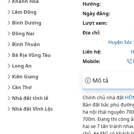
Khánh Hòa
Hướng:
Lâm Đồng
Ngày đăng:
Bình Dương
Lượt xem:
Địa chỉ:
Đồng Nai
Huyện Sóc
Bình Thuận
Liên hệ:
H
Bà Rịa Vũng Tàu
Mobile:
Long An
Kiên Giang
Mô tả
Cần Thơ
Chính chủ nhà đất
HỒN
Nhà đất tỉnh lẻ
Bán đất bắc phú đường 
Nhà đất Vĩnh Lộc
hà nội thái nguyên 70
700m. Đang thi công ầ
hai xe 7 tấn tránh nh
chủ. Ae MG có khách 