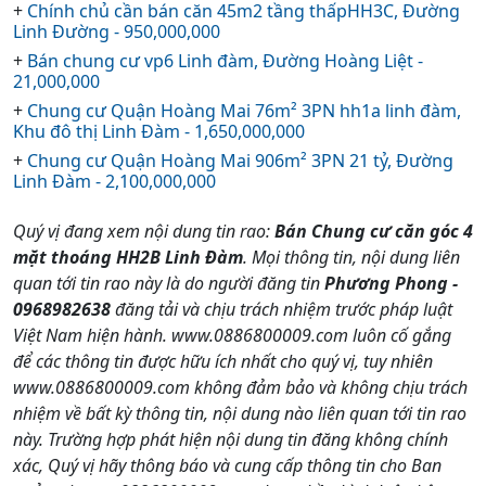
+
Chính chủ cần bán căn 45m2 tầng thấpHH3C, Đường
Linh Đường - 950,000,000
+
Bán chung cư vp6 Linh đàm, Đường Hoàng Liệt -
21,000,000
+
Chung cư Quận Hoàng Mai 76m² 3PN hh1a linh đàm,
Khu đô thị Linh Đàm - 1,650,000,000
+
Chung cư Quận Hoàng Mai 906m² 3PN 21 tỷ, Đường
Linh Đàm - 2,100,000,000
Quý vị đang xem nội dung tin rao:
Bán Chung cư căn góc 4
mặt thoáng HH2B Linh Đàm
. Mọi thông tin, nội dung liên
quan tới tin rao này là do người đăng tin
Phương Phong -
0968982638
đăng tải và chịu trách nhiệm trước pháp luật
Việt Nam hiện hành. www.0886800009.com luôn cố gắng
để các thông tin được hữu ích nhất cho quý vị, tuy nhiên
www.0886800009.com không đảm bảo và không chịu trách
nhiệm về bất kỳ thông tin, nội dung nào liên quan tới tin rao
này. Trường hợp phát hiện nội dung tin đăng không chính
xác, Quý vị hãy thông báo và cung cấp thông tin cho Ban