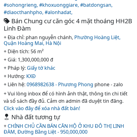
#sohongrieng,
#khoxuonggiare,
#batdongsan,
#diaocthanhpho,
#alonhadat,
Bán Chung cư căn góc 4 mặt thoáng HH2B
Linh Đàm
+ Địa chỉ: phan nguyễn chánh,
Phường Hoàng Liệt,
Quận Hoàng Mai,
Hà Nội
+ Diện tích: 56 m²
+ Giá: 1,300,000,000 đ
+ Pháp lý:
Giấy tờ khác
+ Hướng:
KXĐ
+ Liên hệ:
0968982638 - Phương Phong
phone - zalo
+ Vui lòng inbox để có hình ảnh thật, thông tin chi tiết
và sổ sách đầy đủ. Cảm ơn admin đã duyệt tin đăng.
Click vào đây để xóa nhà đất bán!
Nhà đất tương tự
+
CHÍNH CHỦ CẦN BÁN CĂN HỘ Ở KHU ĐÔ THỊ LINH
ĐÀM, Đường Bằng Liệt - 950,000,000