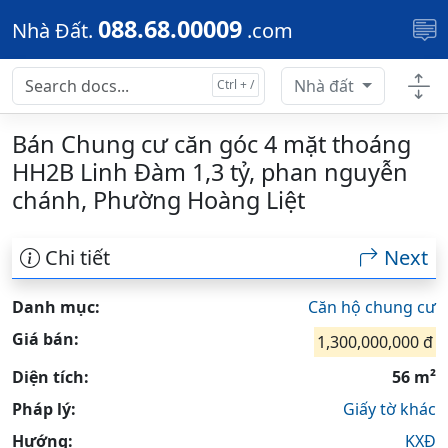
Skip to main content
088.68.00009
Nhà Đất.
.com
Nhà đất
Bán Chung cư căn góc 4 mặt thoáng
HH2B Linh Đàm 1,3 tỷ, phan nguyễn
chánh, Phường Hoàng Liệt
Chi tiết
Next
Danh mục:
Căn hộ chung cư
Giá bán:
1,300,000,000 đ
Diện tích:
56 m²
Pháp lý:
Giấy tờ khác
Hướng:
KXĐ