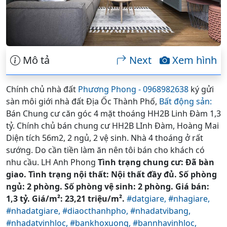
Mô tả
Next
Xem hình
Chính chủ nhà đất
Phương Phong - 0968982638
ký gửi
sàn môi giới nhà đất Địa Ốc Thành Phố,
Bất động sản:
Bán Chung cư căn góc 4 mặt thoáng HH2B Linh Đàm 1,3
tỷ. Chính chủ bán chung cư HH2B LInh Đàm, Hoàng Mai
Diện tích 56m2, 2 ngủ, 2 vệ sinh. Nhà 4 thoáng ở rất
sướng. Do cần tiền làm ăn nên tôi bán cho khách có
nhu cầu. LH Anh Phong
Tình trạng chung cư: Đã bàn
giao. Tình trạng nội thất: Nội thất đầy đủ. Số phòng
ngủ: 2 phòng. Số phòng vệ sinh: 2 phòng. Giá bán:
1,3 tỷ. Giá/m²: 23,21 triệu/m².
#datgiare,
#nhagiare,
#nhadatgiare,
#diaocthanhpho,
#nhadatvibang,
#nhadatvinhloc,
#bankhoxuong,
#bannhavinhloc,