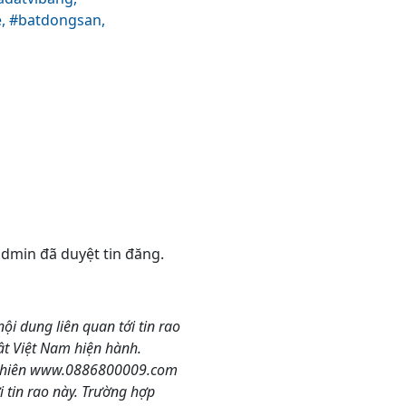
e,
#batdongsan,
 admin đã duyệt tin đăng.
nội dung liên quan tới tin rao
ật Việt Nam hiện hành.
y nhiên www.0886800009.com
 tin rao này. Trường hợp