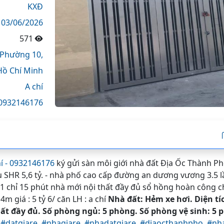
KXĐ
03/06/2026
571
Phường 10,
Hồ Chí Minh
A chí
0932146176
hí - 0932146176
ký gửi sàn môi giới nhà đất Địa Ốc Thành P
 SHR 5,6 tỷ. - nhà phố cao cấp đường an dương vương 3.5 l
1 chỉ 15 phút nhà mới nội thất đầy đủ sổ hồng hoàn công c
4m giá : 5 tỷ 6/ căn LH : a chí
Nhà đất: Hẻm xe hơi. Diện tí
hất đầy đủ. Số phòng ngủ: 5 phòng. Số phòng vệ sinh: 5 p
#datgiare,
#nhagiare,
#nhadatgiare,
#diaocthanhpho,
#nha