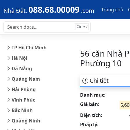
Skip to main content
Skip to docs navigation
088.68.00009
Trang chủ
Nhà Đất.
.com
TP Hồ Chí Minh
56 căn Nhà P
Hà Nội
Phường 10
Đà Nẵng
Quảng Nam
Chi tiết
Hải Phòng
Danh mục:
Vĩnh Phúc
Giá bán:
5,60
Bắc Ninh
Diện tích:
Quảng Ninh
Pháp lý: