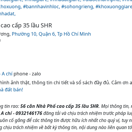
khoxuong,
#bannhavinhloc,
#sohongrieng,
#khoxuonggiar
nhadat,
cao cấp 35 lầu SHR
ương,
Phường 10,
Quận 6,
Tp Hồ Chí Minh
²
 A chí
phone - zalo
 hình ảnh thật, thông tin chi tiết và sổ sách đầy đủ. Cảm ơn
hà đất bán!
g tin rao:
56 căn Nhà Phố cao cấp 35 lầu SHR
. Mọi thông tin, 
n
A chí - 0932146176
đăng tải và chịu trách nhiệm trước pháp lu
n cố gắng để các thông tin được hữu ích nhất cho quý vị, tu
hịu trách nhiệm về bất kỳ thông tin, nội dung nào liên quan tới