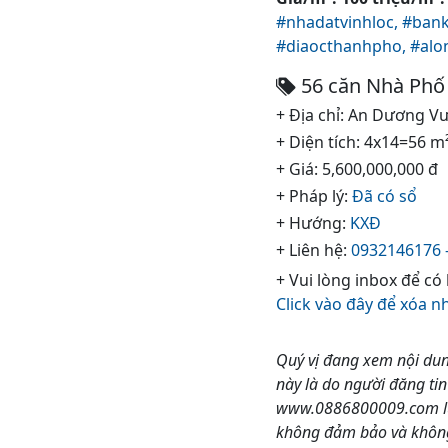
#nhadatvinhloc,
#ban
#diaocthanhpho,
#alo
56 căn Nhà Phố 
+ Địa chỉ: An Dương V
+ Diện tích: 4x14=56 m
+ Giá: 5,600,000,000 đ
+ Pháp lý:
Đã có sổ
+ Hướng:
KXĐ
+ Liên hệ:
0932146176 -
+ Vui lòng inbox để có
Click vào đây để xóa n
Quý vị đang xem nội dun
này là do người đăng ti
www.0886800009.com luô
không đảm bảo và không c