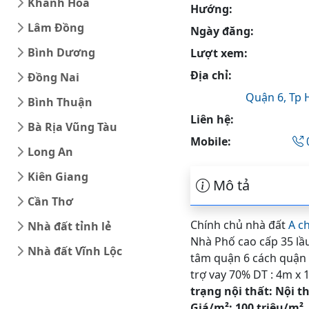
Khánh Hòa
Hướng:
Lâm Đồng
Ngày đăng:
Bình Dương
Lượt xem:
Địa chỉ:
Đồng Nai
Quận 6,
Tp 
Bình Thuận
Liên hệ:
Bà Rịa Vũng Tàu
Mobile:
Long An
Kiên Giang
Mô tả
Cần Thơ
Chính chủ nhà đất
A c
Nhà đất tỉnh lẻ
Nhà Phố cao cấp 35 lầu
Nhà đất Vĩnh Lộc
tâm quận 6 cách quận 
trợ vay 70% DT : 4m x 1
trạng nội thất: Nội t
Giá/m²: 100 triệu/m².