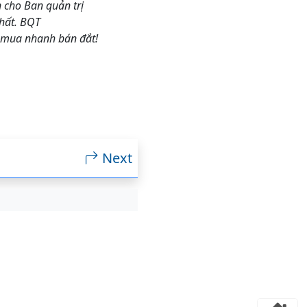
n cho Ban quản trị
hất. BQT
 mua nhanh bán đắt!
Next