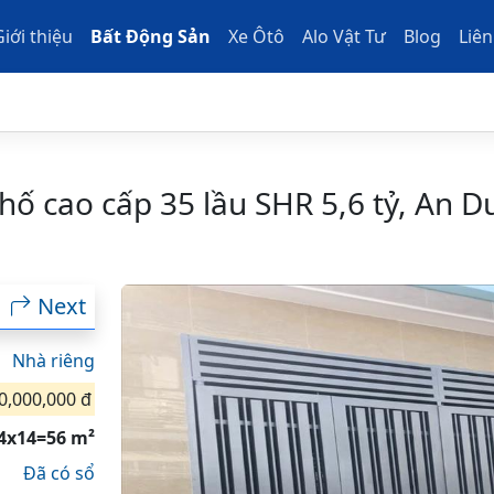
Giới thiệu
Bất Động Sản
Xe Ôtô
Alo Vật Tư
Blog
Liên
hố cao cấp 35 lầu SHR 5,6 tỷ, An 
Next
Nhà riêng
0,000,000 đ
4x14=56 m²
Đã có sổ