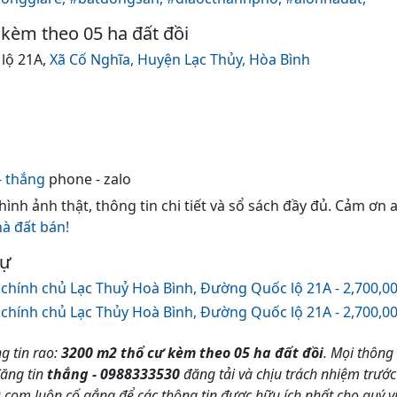
kèm theo 05 ha đất đồi
 lộ 21A,
Xã Cố Nghĩa,
Huyện Lạc Thủy,
Hòa Bình
- thắng
phone - zalo
 hình ảnh thật, thông tin chi tiết và sổ sách đầy đủ. Cảm ơn
hà đất bán!
tự
chính chủ Lạc Thuỷ Hoà Bình, Đường Quốc lộ 21A - 2,700,0
chính chủ Lạc Thủy Hoà Bình, Đường Quốc lộ 21A - 2,700,0
g tin rao:
3200 m2 thổ cư kèm theo 05 ha đất đồi
. Mọi thông 
đăng tin
thắng - 0988333530
đăng tải và chịu trách nhiệm trước
m luôn cố gắng để các thông tin được hữu ích nhất cho quý vị,