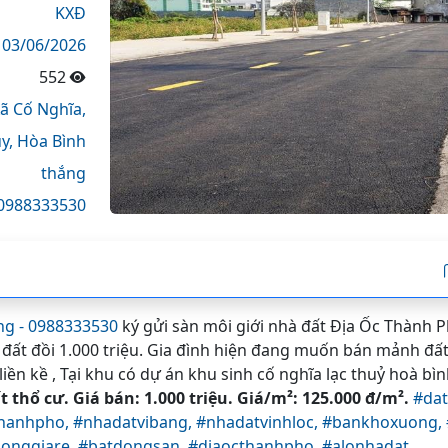
KXĐ
03/06/2026
552
ã Cố Nghĩa,
y,
Hòa Bình
thắng
0988333530
ng - 0988333530
ký gửi sàn môi giới nhà đất Địa Ốc Thành 
 đất đồi 1.000 triệu. Gia đình hiện đang muốn bán mảnh đ
iền kề , Tại khu có dự án khu sinh cố nghĩa lạc thuỷ hoà bình 
 thổ cư. Giá bán: 1.000 triệu. Giá/m²: 125.000 đ/m².
#dat
thanhpho,
#nhadatvibang,
#nhadatvinhloc,
#bankhoxuong,
onggiare,
#batdongsan,
#diaocthanhpho,
#alonhadat,