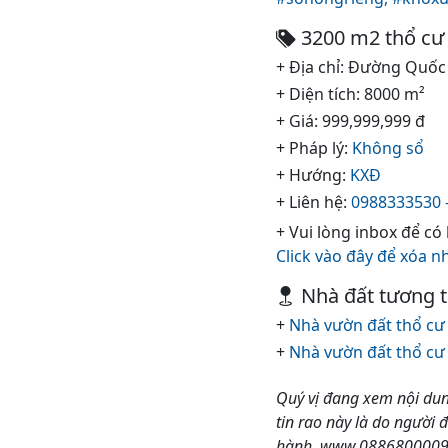
3200 m2 thổ cư 
+ Địa chỉ: Đường Quốc
+ Diện tích: 8000 m²
+ Giá: 999,999,999 đ
+ Pháp lý:
Không sổ
+ Hướng:
KXĐ
+ Liên hệ:
0988333530 
+ Vui lòng inbox để có
Click vào đây để xóa n
Nhà đất tương 
+
Nhà vườn đất thổ cư 
+
Nhà vườn đất thổ cư 
Quý vị đang xem nội dun
tin rao này là do người 
hành. www.0886800009.co