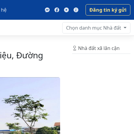
 hệ
Đăng tin ký gửi
Chọn danh mục
Nhà đất
Nhà đất xã lân cận
riệu, Đường