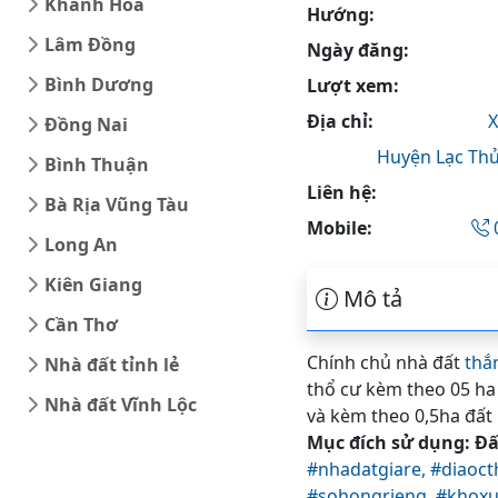
Khánh Hòa
Hướng:
Lâm Đồng
Ngày đăng:
Bình Dương
Lượt xem:
Địa chỉ:
X
Đồng Nai
Huyện Lạc Thủ
Bình Thuận
Liên hệ:
Bà Rịa Vũng Tàu
Mobile:
Long An
Kiên Giang
Mô tả
Cần Thơ
Chính chủ nhà đất
thắ
Nhà đất tỉnh lẻ
thổ cư kèm theo 05 ha
Nhà đất Vĩnh Lộc
và kèm theo 0,5ha đất l
Mục đích sử dụng: Đất
#nhadatgiare,
#diaoc
#sohongrieng,
#khoxu