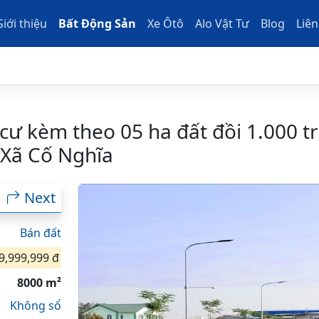
Giới thiệu
Bất Động Sản
Xe Ôtô
Alo Vật Tư
Blog
Liên
cư kèm theo 05 ha đất đồi 1.000 t
 Xã Cố Nghĩa
Next
Bán đất
9,999,999 đ
8000 m²
Không sổ