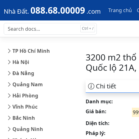
Skip to main content
Skip to docs navigation
088.68.00009
Trang chủ
Nhà Đất.
.com
TP Hồ Chí Minh
3200 m2 thổ 
Hà Nội
Quốc lộ 21A,
Đà Nẵng
Quảng Nam
Chi tiết
Hải Phòng
Danh mục:
Vĩnh Phúc
Giá bán:
99
Bắc Ninh
Diện tích:
Quảng Ninh
Pháp lý: