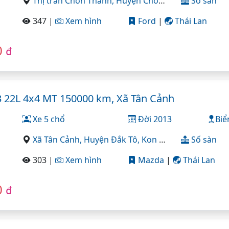
Thị trấn Chơn Thành,
Huyện Chơn Thành,
Số sàn
Bình Ph
347 |
Xem hình
Ford
|
Thái Lan
0
đ
 22L 4x4 MT 150000 km, Xã Tân Cảnh
Xe 5 chổ
Đời 2013
Biể
Xã Tân Cảnh,
Huyện Đắk Tô,
Kon Tum
Số sàn
303 |
Xem hình
Mazda
|
Thái Lan
0
đ