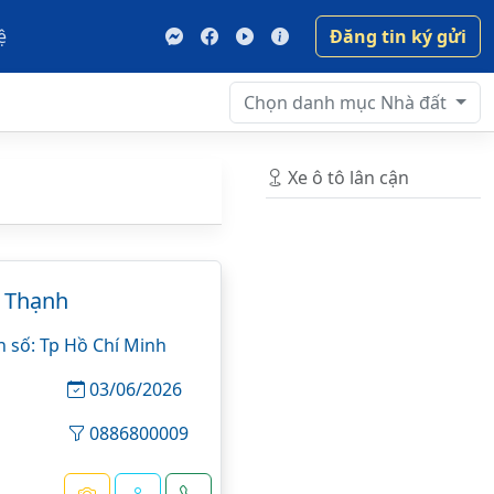
ệ
Đăng tin ký gửi
Chọn danh mục
Nhà đất
Xe ô tô lân cận
 Thạnh
n số: Tp Hồ Chí Minh
03/06/2026
0886800009