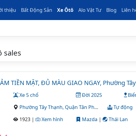
ới thiệu
Bất Động Sản
Xe Ôtô
Alo Vật Tư
Blog
Liên h
 sales
ẢM TIỀN MẶT, ĐỦ MÀU GIAO NGAY, Phường Tây
Xe 5 chổ
Đời 2025
Biể
Phường Tây Thạnh,
Quận Tân Phú,
Tp Hồ Chí Minh
Tự động
1923 |
Xem hình
Mazda
|
Thái Lan