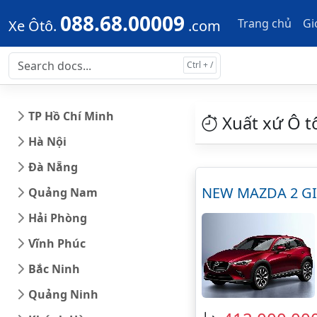
Skip to main content
Skip to docs navigation
088.68.00009
Trang chủ
Gi
Xe Ôtô.
.com
TP Hồ Chí Minh
Xuất xứ Ô tô
Hà Nội
Đà Nẵng
NEW MAZDA 2 GI
Quảng Nam
Hải Phòng
Vĩnh Phúc
Bắc Ninh
Quảng Ninh