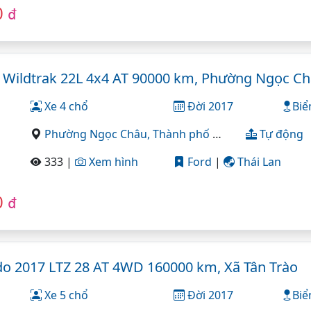
0
đ
 Wildtrak 22L 4x4 AT 90000 km, Phường Ngọc C
Xe 4 chổ
Đời 2017
Biể
Phường Ngọc Châu,
Thành phố Hải Dương,
Tự động
Hải D
333 |
Xem hình
Ford
|
Thái Lan
0
đ
do 2017 LTZ 28 AT 4WD 160000 km, Xã Tân Trào
Xe 5 chổ
Đời 2017
Biể