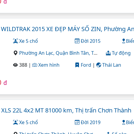
0
đ
WILDTRAK 2015 XE ĐẸP MÁY SỐ ZIN, Phường An
Xe 5 chổ
Đời 2015
Biể
Phường An Lạc,
Quận Bình Tân,
Tp Hồ Chí Minh
Tự động
388 |
Xem hình
Ford
|
Thái Lan
0
đ
 XLS 22L 4x2 MT 81000 km, Thị trấn Chơn Thành
Xe 5 chổ
Đời 2019
Biể