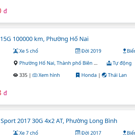
0
đ
 15G 100000 km, Phường Hố Nai
Xe 5 chổ
Đời 2019
Biể
Phường Hố Nai,
Thành phố Biên Hòa,
Đồng Nai
Tự động
335 |
Xem hình
Honda
|
Thái Lan
8
đ
o Sport 2017 30G 4x2 AT, Phường Long Bình
Xe 7 chổ
Đời 2017
Biể