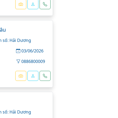
hâu
n số: Hải Dương
ương
03/06/2026
0886800009
n số: Hải Dương