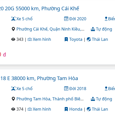
20 20G 55000 km, Phường Cái Khế
Xe 5 chổ
Đời 2020
Biể
Phường Cái Khế,
Quận Ninh Kiều,
Cần Thơ
Tự động
343 |
Xem hình
Toyota
|
Thái Lan
0
đ
 18 E 38000 km, Phường Tam Hòa
Xe 5 chổ
Đời 2018
Biể
Phường Tam Hòa,
Thành phố Biên Hòa,
Đồng Nai
Tự động
374 |
Xem hình
Honda
|
Thái Lan