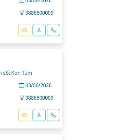
ước
03/06/2026
0886800009
n số: Kon Tum
03/06/2026
0886800009