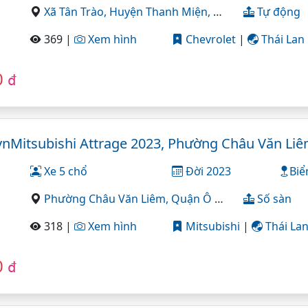
Xã Tân Trào,
Huyện Thanh Miện,
Hải Dương
Tự động
369 |
Xem hình
Chevrolet
|
Thái Lan
0
đ
vnMitsubishi Attrage 2023, Phường Châu Văn Li
Xe 5 chổ
Đời 2023
Biể
Phường Châu Văn Liêm,
Quận Ô Môn,
Cần Thơ
Số sàn
318 |
Xem hình
Mitsubishi
|
Thái La
0
đ