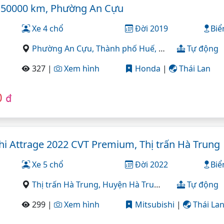
9 50000 km, Phường An Cựu
Xe 4 chổ
Đời 2019
Biể
Phường An Cựu,
Thành phố Huế,
Thừa Thiên Huế
Tự động
327 |
Xem hình
Honda
|
Thái Lan
0
đ
hi Attrage 2022 CVT Premium, Thị trấn Hà Trung
Xe 5 chổ
Đời 2022
Biể
Thị trấn Hà Trung,
Huyện Hà Trung,
Thanh Hóa
Tự động
299 |
Xem hình
Mitsubishi
|
Thái La