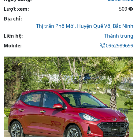
Lượt xem:
509
Địa chỉ:
Thị trấn Phố Mới,
Huyện Quế Võ,
Bắc Ninh
Liên hệ:
Thành trung
Mobile:
0962989699