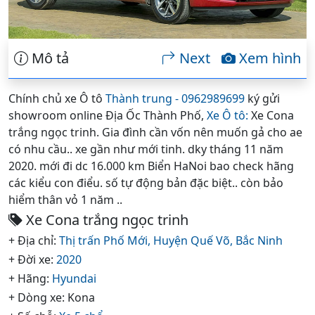
Mô tả
Next
Xem hình
Chính chủ xe Ô tô
Thành trung - 0962989699
ký gửi
showroom online Địa Ốc Thành Phố,
Xe Ô tô:
Xe Cona
trắng ngọc trinh. Gia đình cần vốn nên muốn gả cho ae
có nhu cầu.. xe gần như mới tinh. dky tháng 11 năm
2020. mới đi dc 16.000 km Biển HaNoi bao check hãng
các kiểu con điểu. số tự động bản đặc biệt.. còn bảo
hiểm thân vỏ 1 năm ..
Xe Cona trắng ngọc trinh
+ Địa chỉ:
Thị trấn Phố Mới,
Huyện Quế Võ,
Bắc Ninh
+ Đời xe:
2020
+ Hãng:
Hyundai
+ Dòng xe: Kona