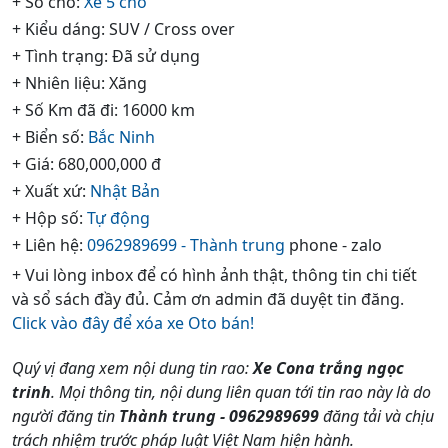
+ Số chỗ:
Xe 5 chổ
+ Kiểu dáng: SUV / Cross over
+ Tình trạng: Đã sử dụng
+ Nhiên liệu: Xăng
+ Số Km đã đi: 16000 km
+ Biển số:
Bắc Ninh
+ Giá: 680,000,000 đ
+ Xuất xứ:
Nhật Bản
+ Hộp số:
Tự động
+ Liên hệ:
0962989699 - Thành trung
phone - zalo
+ Vui lòng inbox để có hình ảnh thật, thông tin chi tiết
và sổ sách đầy đủ. Cảm ơn admin đã duyệt tin đăng.
Click vào đây để xóa xe Oto bán!
Quý vị đang xem nội dung tin rao:
Xe Cona trắng ngọc
trinh
. Mọi thông tin, nội dung liên quan tới tin rao này là do
người đăng tin
Thành trung - 0962989699
đăng tải và chịu
trách nhiệm trước pháp luật Việt Nam hiện hành.