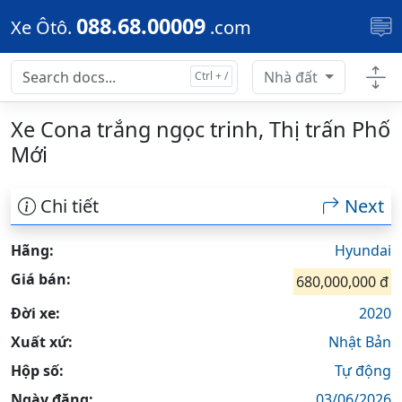
Skip to main content
088.68.00009
Xe Ôtô.
.com
Nhà đất
Xe Cona trắng ngọc trinh, Thị trấn Phố
Mới
Chi tiết
Next
Hãng:
Hyundai
Giá bán:
680,000,000 đ
Đời xe:
2020
Xuất xứ:
Nhật Bản
Hộp số:
Tự động
Ngày đăng:
03/06/2026