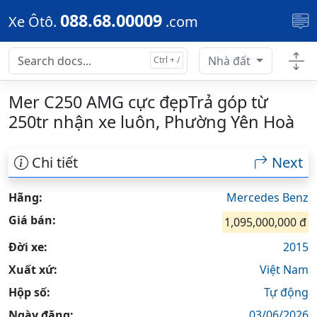
Skip to main content
088.68.00009
Xe Ôtô.
.com
Nhà đất
Mer C250 AMG cực đẹpTrả góp từ
250tr nhận xe luôn, Phường Yên Hoà
Chi tiết
Next
Hãng:
Mercedes Benz
Giá bán:
1,095,000,000 đ
Đời xe:
2015
Xuất xứ:
Việt Nam
Hộp số:
Tự động
Ngày đăng:
03/06/2026