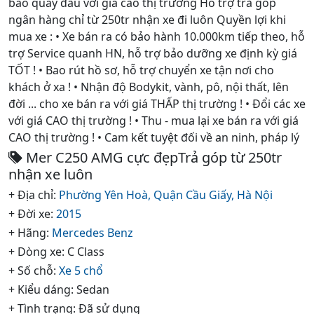
bao quay đầu với giá cao thị trường Hỗ trợ trả góp
ngân hàng chỉ từ 250tr nhận xe đi luôn Quyền lợi khi
mua xe : • Xe bán ra có bảo hành 10.000km tiếp theo, hỗ
trợ Service quanh HN, hỗ trợ bảo dưỡng xe định kỳ giá
TỐT ! • Bao rút hồ sơ, hỗ trợ chuyển xe tận nơi cho
khách ở xa ! • Nhận độ Bodykit, vành, pô, nội thất, lên
đời ... cho xe bán ra với giá THẤP thị trường ! • Đổi các xe
với giá CAO thị trường ! • Thu - mua lại xe bán ra với giá
CAO thị trường ! • Cam kết tuyệt đối về an ninh, pháp lý
Mer C250 AMG cực đẹpTrả góp từ 250tr
nhận xe luôn
+ Địa chỉ:
Phường Yên Hoà,
Quận Cầu Giấy,
Hà Nội
+ Đời xe:
2015
+ Hãng:
Mercedes Benz
+ Dòng xe: C Class
+ Số chỗ:
Xe 5 chổ
+ Kiểu dáng: Sedan
+ Tình trạng: Đã sử dụng