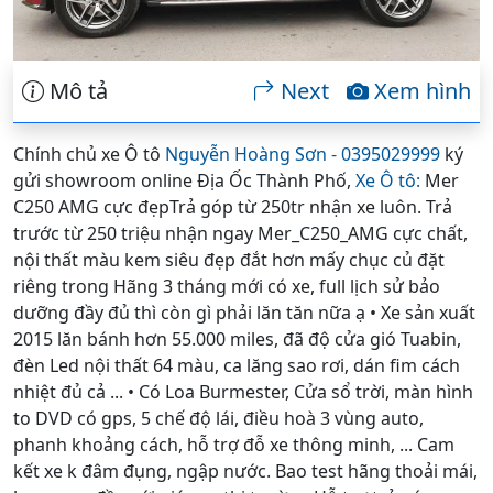
Mô tả
Next
Xem hình
Chính chủ xe Ô tô
Nguyễn Hoàng Sơn - 0395029999
ký
gửi showroom online Địa Ốc Thành Phố,
Xe Ô tô:
Mer
C250 AMG cực đẹpTrả góp từ 250tr nhận xe luôn. Trả
trước từ 250 triệu nhận ngay Mer_C250_AMG cực chất,
nội thất màu kem siêu đẹp đắt hơn mấy chục củ đặt
riêng trong Hãng 3 tháng mới có xe, full lịch sử bảo
dưỡng đầy đủ thì còn gì phải lăn tăn nữa ạ • Xe sản xuất
2015 lăn bánh hơn 55.000 miles, đã độ cửa gió Tuabin,
đèn Led nội thất 64 màu, ca lăng sao rơi, dán fim cách
nhiệt đủ cả ... • Có Loa Burmester, Cửa sổ trời, màn hình
to DVD có gps, 5 chế độ lái, điều hoà 3 vùng auto,
phanh khoảng cách, hỗ trợ đỗ xe thông minh, ... Cam
kết xe k đâm đụng, ngập nước. Bao test hãng thoải mái,