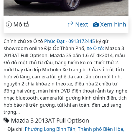
Mô tả
Next
Xem hình
Chính chủ xe Ô tô
Phúc Đạt - 0913172445
ký gửi
showroom online Địa Ốc Thành Phố,
Xe Ô tô:
Mazda 3
2013AT Full Optison. Mazda 3S bản 1.6 AT đk2014, màu
Đỏ đô một chủ từ đầu, hàng hiếm ko có chiếc thứ 2.
mới thay dàn lốp Micholin Xe trang bị: Cửa sổ trời, tích
hợp vô lăng, camera lùi, ghế da cao cấp còn mới tinh,
nguyên 2 chìa khóa zin theo xe, điều hòa 2 chiều tự
động hai vùng, màn hình DVD điện thoại rảnh tay, nghe
nhạc bluetooth, camera lùi, gương kính chỉnh điện, tích
hợp báo rẽ trên gương, túi khí an toàn, đèn Led sang
trọng...
Mazda 3 2013AT Full Optison
+ Địa chỉ:
Phường Long Bình Tân,
Thành phố Biên Hòa,