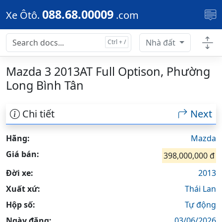
Skip to main content
088.68.00009
Xe Ôtô.
.com
Nhà đất
Mazda 3 2013AT Full Optison, Phường
Long Bình Tân
Chi tiết
Next
Hãng:
Mazda
Giá bán:
398,000,000 đ
Đời xe:
2013
Xuất xứ:
Thái Lan
Hộp số:
Tự động
Ngày đăng:
03/06/2026