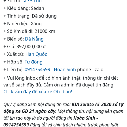
+ Số chỗ:
Xe 5 chổ
+ Kiểu dáng: Sedan
+ Tình trạng: Đã sử dụng
+ Nhiên liệu: Xăng
+ Số Km đã đi: 21000 km
+ Biển số:
Đà Nẵng
+ Giá: 397,000,000 đ
+ Xuất xứ:
Hàn Quốc
+ Hộp số:
Tự động
+ Liên hệ:
0914754599 - Hoàn Sinh
phone - zalo
+ Vui lòng inbox để có hình ảnh thật, thông tin chi tiết
và sổ sách đầy đủ. Cảm ơn admin đã duyệt tin đăng.
Click vào đây để xóa xe Oto bán!
Quý vị đang xem nội dung tin rao:
KIA Soluto AT 2020 số tự
động xe GD 21 ngàn cây
. Mọi thông tin, nội dung liên quan
tới tin rao này là do người đăng tin
Hoàn Sinh -
0914754599
đăng tải và chịu trách nhiệm trước pháp luật