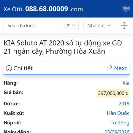
Skip to main content
088.68.00009
Xe Ôtô.
.com
Nhà đất
KIA Soluto AT 2020 số tự động xe GD
21 ngàn cây, Phường Hòa Xuân
Chi tiết
Next
Hãng:
Kia
Giá bán:
397,000,000 đ
Đời xe:
2019
Xuất xứ:
Hàn Quốc
Hộp số:
Tự động
Ngày đăng:
03/06/2026