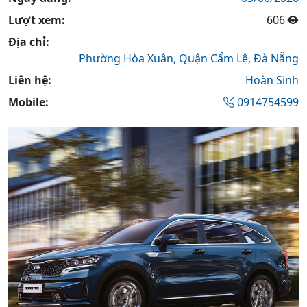
Lượt xem:
606
Địa chỉ:
Phường Hòa Xuân,
Quận Cẩm Lệ,
Đà Nẵng
Liên hệ:
Hoàn Sinh
Mobile:
0914754599