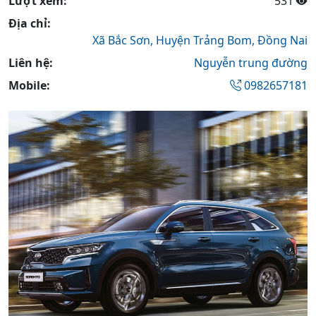
Lượt xem:
531
Địa chỉ:
Xã Bắc Sơn,
Huyện Trảng Bom,
Đồng Nai
Liên hệ:
Nguyễn trung đường
Mobile:
0982657181