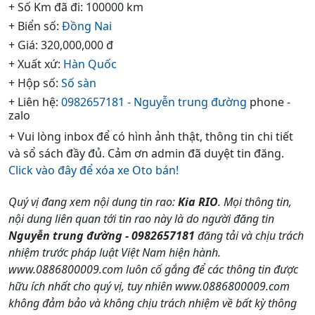
+ Số Km đã đi: 100000 km
+ Biển số:
Đồng Nai
+ Giá: 320,000,000 đ
+ Xuất xứ:
Hàn Quốc
+ Hộp số:
Số sàn
+ Liên hệ:
0982657181 - Nguyễn trung đường
phone -
zalo
+ Vui lòng inbox để có hình ảnh thật, thông tin chi tiết
và sổ sách đầy đủ. Cảm ơn admin đã duyệt tin đăng.
Click vào đây để xóa xe Oto bán!
Quý vị đang xem nội dung tin rao:
Kia RIO
. Mọi thông tin,
nội dung liên quan tới tin rao này là do người đăng tin
Nguyễn trung đường - 0982657181
đăng tải và chịu trách
nhiệm trước pháp luật Việt Nam hiện hành.
www.0886800009.com luôn cố gắng để các thông tin được
hữu ích nhất cho quý vị, tuy nhiên www.0886800009.com
không đảm bảo và không chịu trách nhiệm về bất kỳ thông