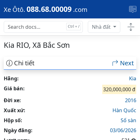
Skip to main content
088.68.00009
Xe Ôtô.
.com
Nhà đất
Kia RIO, Xã Bắc Sơn
Chi tiết
Next
Hãng:
Kia
Giá bán:
320,000,000 đ
Đời xe:
2016
Xuất xứ:
Hàn Quốc
Hộp số:
Số sàn
Ngày đăng:
03/06/2026