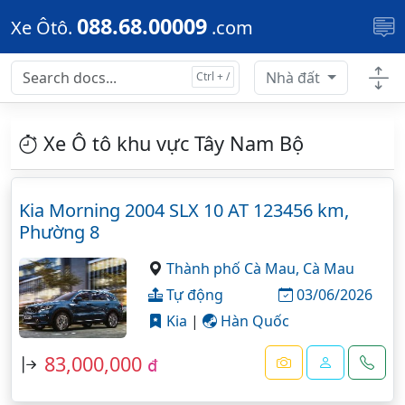
Skip to main content
088.68.00009
Xe Ôtô.
.com
Nhà đất
Xe Ô tô khu vực Tây Nam Bộ
Kia Morning 2004 SLX 10 AT 123456 km,
Phường 8
Thành phố Cà Mau,
Cà Mau
Tự động
03/06/2026
Kia
|
Hàn Quốc
83,000,000
đ