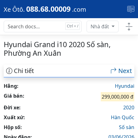
Skip to main content
088.68.00009
Xe Ôtô.
.com
Nhà đất
Hyundai Grand i10 2020 Số sàn,
Phường An Xuân
Chi tiết
Next
Hãng:
Hyundai
Giá bán:
299,000,000 đ
Đời xe:
2020
Xuất xứ:
Hàn Quốc
Hộp số:
Số sàn
Ngày đăng:
03/06/2026