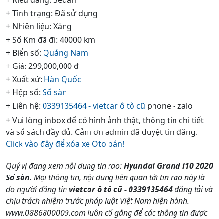
+ Tình trạng: Đã sử dụng
+ Nhiên liệu: Xăng
+ Số Km đã đi: 40000 km
+ Biển số:
Quảng Nam
+ Giá: 299,000,000 đ
+ Xuất xứ:
Hàn Quốc
+ Hộp số:
Số sàn
+ Liên hệ:
0339135464 - vietcar ô tô cũ
phone - zalo
+ Vui lòng inbox để có hình ảnh thật, thông tin chi tiết
và sổ sách đầy đủ. Cảm ơn admin đã duyệt tin đăng.
Click vào đây để xóa xe Oto bán!
Quý vị đang xem nội dung tin rao:
Hyundai Grand i10 2020
Số sàn
. Mọi thông tin, nội dung liên quan tới tin rao này là
do người đăng tin
vietcar ô tô cũ - 0339135464
đăng tải và
chịu trách nhiệm trước pháp luật Việt Nam hiện hành.
www.0886800009.com luôn cố gắng để các thông tin được