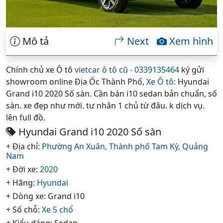
Mô tả
Next
Xem hình
Chính chủ xe Ô tô
vietcar ô tô cũ - 0339135464
ký gửi
showroom online Địa Ốc Thành Phố,
Xe Ô tô:
Hyundai
Grand i10 2020 Số sàn. Cần bán i10 sedan bản chuẩn, số
sàn. xe đẹp như mới. tư nhân 1 chủ từ đâu. k dịch vụ.
lên full đồ.
Hyundai Grand i10 2020 Số sàn
+ Địa chỉ:
Phường An Xuân,
Thành phố Tam Kỳ,
Quảng
Nam
+ Đời xe:
2020
+ Hãng:
Hyundai
+ Dòng xe: Grand i10
+ Số chỗ:
Xe 5 chổ
+ Kiểu dáng: Sedan