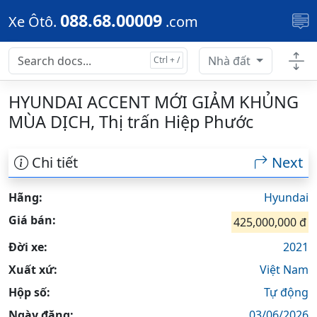
Skip to main content
088.68.00009
Xe Ôtô.
.com
Nhà đất
HYUNDAI ACCENT MỚI GIẢM KHỦNG
MÙA DỊCH, Thị trấn Hiệp Phước
Chi tiết
Next
Hãng:
Hyundai
Giá bán:
425,000,000 đ
Đời xe:
2021
Xuất xứ:
Việt Nam
Hộp số:
Tự động
Ngày đăng:
03/06/2026