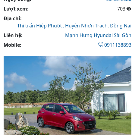
Lượt xem:
703
Địa chỉ:
Thị trấn Hiệp Phước,
Huyện Nhơn Trạch,
Đồng Nai
Liên hệ:
Mạnh Hưng Hyundai Sài Gòn
Mobile:
0911138893