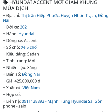
HYUNDAI ACCENT MỚI GIẢM KHỦNG
MÙA DỊCH
+ Địa chỉ:
Thị trấn Hiệp Phước,
Huyện Nhơn Trạch,
Đồng
Nai
+ Đời xe:
2021
+ Hãng:
Hyundai
+ Dòng xe: Accent
+ Số chỗ:
Xe 5 chổ
+ Kiểu dáng: Sedan
+ Tình trạng: Mới
+ Nhiên liệu: Xăng
+ Biển số:
Đồng Nai
+ Giá: 425,000,000 đ
+ Xuất xứ:
Việt Nam
+ Hộp số:
+ Liên hệ:
0911138893 - Mạnh Hưng Hyundai Sài Gòn
phone - zalo