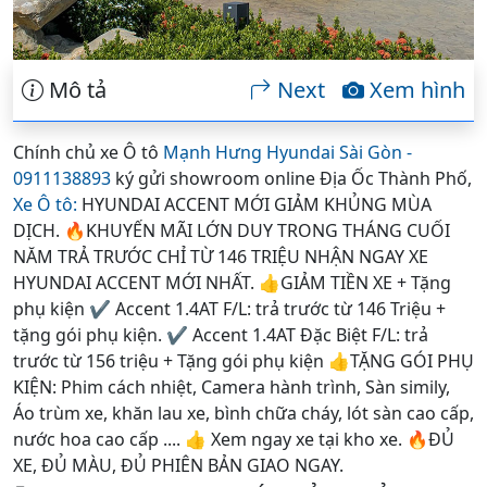
Mô tả
Next
Xem hình
Chính chủ xe Ô tô
Mạnh Hưng Hyundai Sài Gòn -
0911138893
ký gửi showroom online Địa Ốc Thành Phố,
Xe Ô tô:
HYUNDAI ACCENT MỚI GIẢM KHỦNG MÙA
DỊCH. 🔥KHUYẾN MÃI LỚN DUY TRONG THÁNG CUỐI
NĂM TRẢ TRƯỚC CHỈ TỪ 146 TRIỆU NHẬN NGAY XE
HYUNDAI ACCENT MỚI NHẤT. 👍GIẢM TIỀN XE + Tặng
phụ kiện ✔️ Accent 1.4AT F/L: trả trước từ 146 Triệu +
tặng gói phụ kiện. ✔️ Accent 1.4AT Đặc Biệt F/L: trả
trước từ 156 triệu + Tặng gói phụ kiện 👍TẶNG GÓI PHỤ
KIỆN: Phim cách nhiệt, Camera hành trình, Sàn simily,
Áo trùm xe, khăn lau xe, bình chữa cháy, lót sàn cao cấp,
nước hoa cao cấp .... 👍 Xem ngay xe tại kho xe. 🔥ĐỦ
XE, ĐỦ MÀU, ĐỦ PHIÊN BẢN GIAO NGAY.