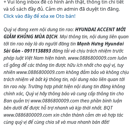
+ Vui lòng inbox để có hình ảnh thật, thông tin chi tiết
và sổ sách đầy đủ. Cảm ơn admin đã duyệt tin đăng.
Click vào đây để xóa xe Oto bán!
Quý vị đang xem nội dung tin rao:
HYUNDAI ACCENT MỚI
GIẢM KHỦNG MÙA DỊCH
. Mọi thông tin, nội dung liên quan
tới tin rao này là do người đăng tin
Mạnh Hưng Hyundai
Sài Gòn - 0911138893
đăng tải và chịu trách nhiệm trước
pháp luật Việt Nam hiện hành. www.0886800009.com luôn
cố gắng để các thông tin được hữu ích nhất cho quý vị, tuy
nhiên www.0886800009.com không đảm bảo và không chịu
trách nhiệm về bất kỳ thông tin, nội dung nào liên quan tới
tin rao này. Trường hợp phát hiện nội dung tin đăng không
chính xác, Quý vị hãy thông báo và cung cấp thông tin cho
Ban quản trị www.0886800009.com theo phần bình luận
bên dưới để được hỗ trợ nhanh và kịp thời nhất. BQT
www.0886800009.com xin chân thành cảm ơn và hợp tác
cùng quý vị để cùng chia sẽ và mua nhanh bán đắt!