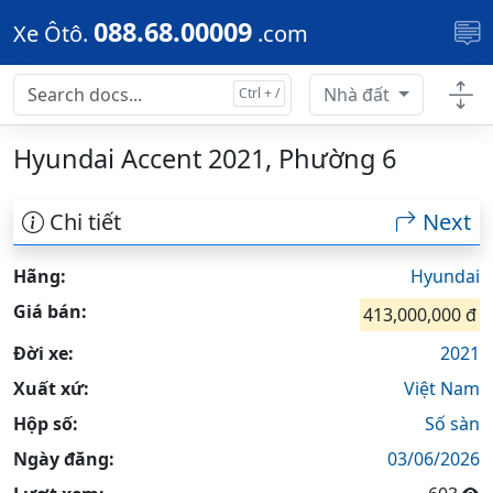
Skip to main content
088.68.00009
Xe Ôtô.
.com
Nhà đất
Hyundai Accent 2021, Phường 6
Chi tiết
Next
Hãng:
Hyundai
Giá bán:
413,000,000 đ
Đời xe:
2021
Xuất xứ:
Việt Nam
Hộp số:
Số sàn
Ngày đăng:
03/06/2026