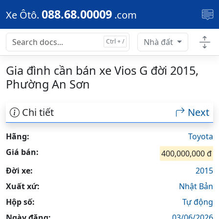
Skip to main content
088.68.00009
Xe Ôtô.
.com
Nhà đất
Gia đình cần bán xe Vios G đời 2015,
Phường An Sơn
Chi tiết
Next
Hãng:
Toyota
Giá bán:
400,000,000 đ
Đời xe:
2015
Xuất xứ:
Nhật Bản
Hộp số:
Tự động
Ngày đăng:
03/06/2026