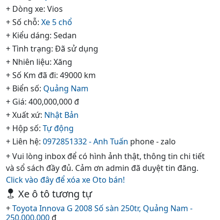
+ Dòng xe: Vios
+ Số chỗ:
Xe 5 chổ
+ Kiểu dáng: Sedan
+ Tình trạng: Đã sử dụng
+ Nhiên liệu: Xăng
+ Số Km đã đi: 49000 km
+ Biển số:
Quảng Nam
+ Giá: 400,000,000 đ
+ Xuất xứ:
Nhật Bản
+ Hộp số:
Tự động
+ Liên hệ:
0972851332 - Anh Tuấn
phone - zalo
+ Vui lòng inbox để có hình ảnh thật, thông tin chi tiết
và sổ sách đầy đủ. Cảm ơn admin đã duyệt tin đăng.
Click vào đây để xóa xe Oto bán!
Xe ô tô tương tự
+
Toyota Innova G 2008 Số sàn 250tr, Quảng Nam -
250,000,000
đ