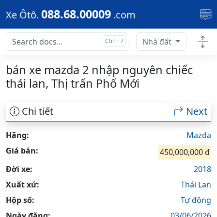
Skip to main content
088.68.00009
Xe Ôtô.
.com
Nhà đất
bán xe mazda 2 nhập nguyên chiếc
thái lan, Thị trấn Phố Mới
Chi tiết
Next
Hãng:
Mazda
Giá bán:
450,000,000 đ
Đời xe:
2018
Xuất xứ:
Thái Lan
Hộp số:
Tự động
Ngày đăng:
03/06/2026