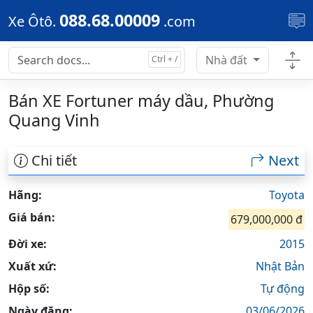
Skip to main content
088.68.00009
Xe Ôtô.
.com
Nhà đất
Bán XE Fortuner máy dầu, Phường
Quang Vinh
Chi tiết
Next
Hãng:
Toyota
Giá bán:
679,000,000 đ
Đời xe:
2015
Xuất xứ:
Nhật Bản
Hộp số:
Tự động
Ngày đăng:
03/06/2026