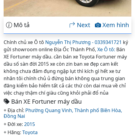
Mô tả
Next
Xem hình
Chính chủ xe Ô tô
Nguyễn Thị Phương - 0339341721
ký
gửi showroom online Địa Ốc Thành Phố,
Xe Ô tô:
Bán
XE Fortuner máy dầu. cần bán xe Toyota Fortuner máy
dầu số sàn đời 2015 xe còn zin ban xe đẹp cam kết
không chưa đâm đụng ngập lụt thì kích gì hết xe tư
nhân tôi chính chủ ủ đứng bán không qua trung gian
đăng kiểm bảo hiểm tất cả các thứ còn dai mua về chỉ
việc chạy thậm chí giàu cũng khỏi phải đổ nủa
Bán XE Fortuner máy dầu
+ Địa chỉ:
Phường Quang Vinh,
Thành phố Biên Hòa,
Đồng Nai
+ Đời xe:
2015
+ Hãng:
Toyota