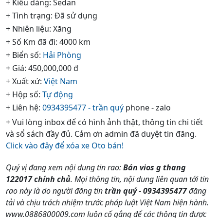
+ Kiểu dáng: Sedan
+ Tình trạng: Đã sử dụng
+ Nhiên liệu: Xăng
+ Số Km đã đi: 4000 km
+ Biển số:
Hải Phòng
+ Giá: 450,000,000 đ
+ Xuất xứ:
Việt Nam
+ Hộp số:
Tự động
+ Liên hệ:
0934395477 - trần quý
phone - zalo
+ Vui lòng inbox để có hình ảnh thật, thông tin chi tiết
và sổ sách đầy đủ. Cảm ơn admin đã duyệt tin đăng.
Click vào đây để xóa xe Oto bán!
Quý vị đang xem nội dung tin rao:
Bán vios g thang
122017 chính chủ
. Mọi thông tin, nội dung liên quan tới tin
rao này là do người đăng tin
trần quý - 0934395477
đăng
tải và chịu trách nhiệm trước pháp luật Việt Nam hiện hành.
www.0886800009.com luôn cố gắng để các thông tin được