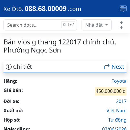
Skip to main content
088.68.00009
Xe Ôtô.
.com
Nhà đất
Bán vios g thang 122017 chính chủ,
Phường Ngọc Sơn
Chi tiết
Next
Hãng:
Toyota
Giá bán:
450,000,000 đ
Đời xe:
2017
Xuất xứ:
Việt Nam
Hộp số:
Tự động
Ngày đăng:
03/06/2026