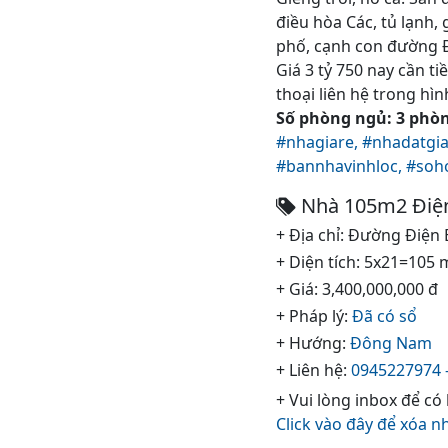
điều hòa Các, tủ lạnh, 
phố, cạnh con đường Đ
Giá 3 tỷ 750 nay cần t
thoại liên hệ trong h
Số phòng ngủ: 3 phòng
#nhagiare,
#nhadatgia
#bannhavinhloc,
#soh
Nhà 105m2 Điện 
+ Địa chỉ: Đường Điện
+ Diện tích: 5x21=105 
+ Giá: 3,400,000,000 đ
+ Pháp lý:
Đã có sổ
+ Hướng:
Đông Nam
+ Liên hệ:
0945227974 
+ Vui lòng inbox để có
Click vào đây để xóa n