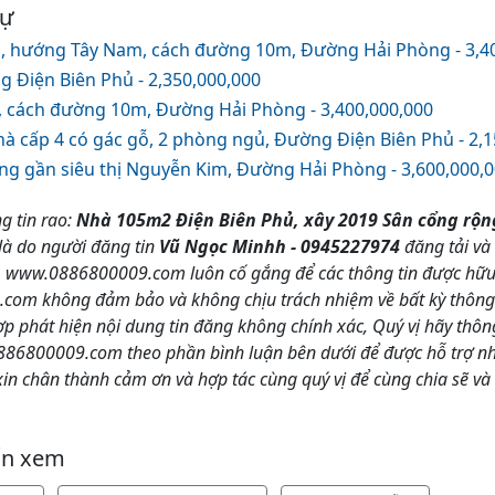
tự
 hướng Tây Nam, cách đường 10m, Đường Hải Phòng - 3,4
g Điện Biên Phủ - 2,350,000,000
 cách đường 10m, Đường Hải Phòng - 3,400,000,000
à cấp 4 có gác gỗ, 2 phòng ngủ, Đường Điện Biên Phủ - 2,1
ng gần siêu thị Nguyễn Kim, Đường Hải Phòng - 3,600,000,
g tin rao:
Nhà 105m2 Điện Biên Phủ, xây 2019 Sân cổng rộn
 là do người đăng tin
Vũ Ngọc Minhh - 0945227974
đăng tải và
. www.0886800009.com luôn cố gắng để các thông tin được hữu í
om không đảm bảo và không chịu trách nhiệm về bất kỳ thông t
hợp phát hiện nội dung tin đăng không chính xác, Quý vị hãy thô
86800009.com theo phần bình luận bên dưới để được hỗ trợ nha
 chân thành cảm ơn và hợp tác cùng quý vị để cùng chia sẽ và
ốn xem