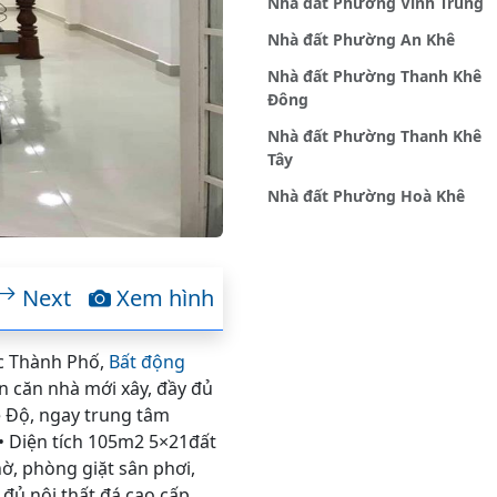
Nhà đất Phường Vĩnh Trung
Nhà đất Phường An Khê
Nhà đất Phường Thanh Khê
Đông
Nhà đất Phường Thanh Khê
Tây
Nhà đất Phường Hoà Khê
Next
Xem hình
Ốc Thành Phố,
Bất động
n căn nhà mới xây, đầy đủ
ê Độ, ngay trung tâm
 • Diện tích 105m2 5×21đất
ờ, phòng giặt sân phơi,
đủ nội thất đá cao cấp ,