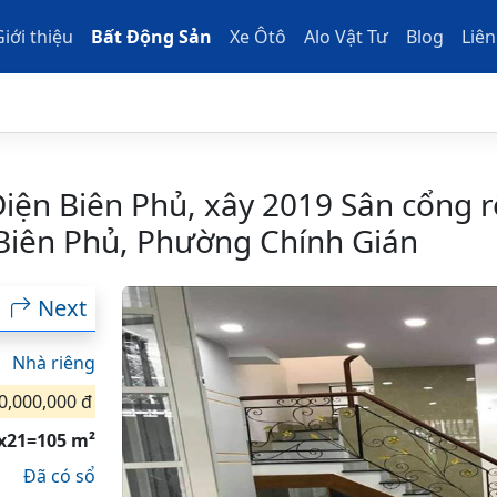
Giới thiệu
Bất Động Sản
Xe Ôtô
Alo Vật Tư
Blog
Liên
ện Biên Phủ, xây 2019 Sân cổng rộ
Biên Phủ, Phường Chính Gián
Next
Nhà riêng
0,000,000 đ
x21=105 m²
Đã có sổ