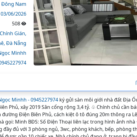
Đông Nam
03/06/2026
508
Chính Gián,
hê,
Đà Nẵng
Ngọc Minhh
0945227974
Ngọc Minhh - 0945227974
ký gửi sàn môi giới nhà đất Địa 
ên Phủ, xây 2019 Sân cổng rộng 3,4 tỷ. ♧ Chính chủ cần bá
ch đường Điện Biên Phủ, cách kiệt ô tô đúng 20m thông ra L
 gọi: Minh BĐS: Số Điện Thoại liên lạc trong hình ảnh nhà
g đầy đủ với 3 phòng ngủ, 3wc, phòng khách, bếp, phòng th
để được gần 10 chiếc xe. Nhà chính chủ đang ở, trang bị đầy 