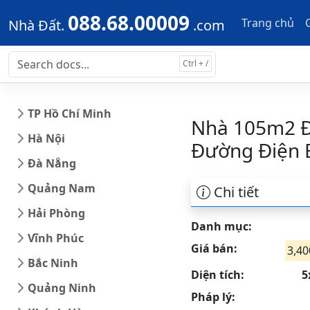
Skip to main content
Skip to docs navigation
088.68.00009
Trang chủ
Nhà Đất.
.com
TP Hồ Chí Minh
Nhà 105m2 Đi
Hà Nội
Đường Điện 
Đà Nẵng
Quảng Nam
Chi tiết
Hải Phòng
Danh mục:
Vĩnh Phúc
Giá bán:
3,40
Bắc Ninh
Diện tích:
5
Quảng Ninh
Pháp lý: