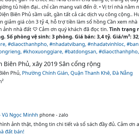
giờng tủ hiện đại.. chỉ cần mang vali đến ở. • Vị trí nhà nằ
iện Biên Phủ sầm uất, gần tất cả các dịch vụ công cộng..
iền giảm giá còn 3 tỷ 4, hỗ trợ tiền làm sổ hồng Cần xem nhà
ình ảnh nhà đất ♡ Cảm ơn quý khách đã đọc tin.
Tình trạng n
. Số phòng vệ sinh: 3 phòng. Giá bán: 3,4 tỷ. Giá/m²: 32
re,
#diaocthanhpho,
#nhadatvibang,
#nhadatvinhloc,
#ban
ongrieng,
#khoxuonggiare,
#batdongsan,
#diaocthanhpho
Biên Phủ, xây 2019 Sân cổng rộng
 Biên Phủ,
Phường Chính Gián,
Quận Thanh Khê,
Đà Nẵng
m²
- Vũ Ngọc Minhh
phone - zalo
 hình ảnh thật, thông tin chi tiết và sổ sách đầy đủ. Cảm ơn
hà đất bán!