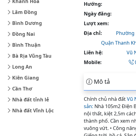
Khánh Hòa
Hướng:
Lâm Đồng
Ngày đăng:
Bình Dương
Lượt xem:
Địa chỉ:
Phường 
Đồng Nai
Quận Thanh K
Bình Thuận
Liên hệ:
Vũ 
Bà Rịa Vũng Tàu
Mobile:
Long An
Kiên Giang
Mô tả
Cần Thơ
Chính chủ nhà đất
Vũ 
Nhà đất tỉnh lẻ
sản:
Nhà 105m2 Điện Bi
Nhà đất Vĩnh Lộc
nội thất, kiệt 2,5m cá
thành phố. Cần xem nhà
vuông vứt. • Công năn
Giếng trời, hồ cá. Sân 