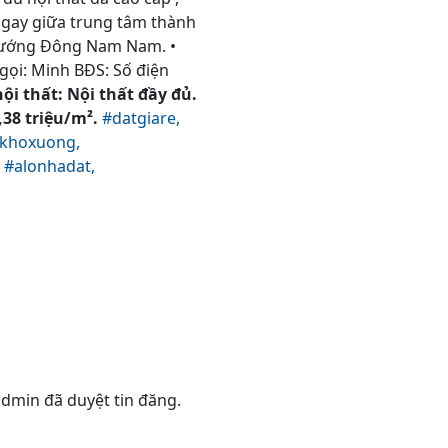
m ngay giữa trung tâm thành
 Hướng Đông Nam Nam. •
 gọi: Minh BĐS: Số điện
ội thất: Nội thất đầy đủ.
,38 triệu/m².
#datgiare,
khoxuong,
,
#alonhadat,
 admin đã duyệt tin đăng.