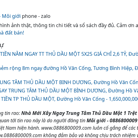
 Môi giới
phone - zalo
 hình ảnh thật, thông tin chi tiết và sổ sách đầy đủ. Cảm ơn
hà đất bán!
tự
TIỀN NẰM NGAY TT THỦ DẦU MỘT 5X25 GIÁ CHỈ 2,6 TỶ, Đườ
hẻm rộng 8m ngay đường Hồ Văn Cống, Tương Bình Hiệp, 
UNG TÂM THỦ DẦU MỘT BINH DƯƠNG, Đường Hồ Văn Cống 
GAY TRUNG TÂM THỦ DẦU MỘT BÌNH DƯƠNG, Đường Hồ Văn 
IỀN TP THỦ DẦU MỘT, Đường Hồ Văn Cống - 1,650,000,00
g tin rao:
Nhà Mới Xây Ngay Trung Tâm Thủ Dầu Một 1 Trệt 
quan tới tin rao này là do người đăng tin
Môi giới - 0886800009
Việt Nam hiện hành. www.0886800009.com luôn cố gắng để các t
ww.0886800009.com không đảm bảo và không chịu trách nhiệm về