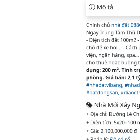
Mô tả
Chính chủ
nhà đất 08
Ngay Trung Tâm Thủ Dầu
- Diện tích đất 100m2 
chỗ để xe hơi… - Cách
viện, ngân hàng, spa…
cho thuê hoặc buông bá
dụng: 200 m². Tình tr
phòng. Giá bán: 2,1 tỷ
#nhadatvibang,
#nhad
#batdongsan,
#diaoc
Nhà Mới Xây Nga
+ Địa chỉ: Đường Lê Ch
+ Diện tích: 5x20=100 
+ Giá: 2,100,000,000 đ
+ Pháp lý:
Đã có sổ