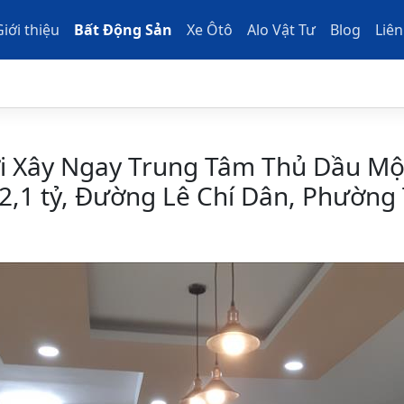
Giới thiệu
Bất Động Sản
Xe Ôtô
Alo Vật Tư
Blog
Liên
 Xây Ngay Trung Tâm Thủ Dầu Một
 2,1 tỷ, Đường Lê Chí Dân, Phường