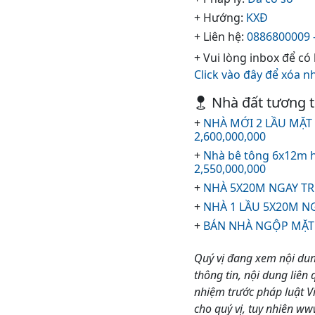
+ Hướng:
KXĐ
+ Liên hệ:
0886800009 -
+ Vui lòng inbox để có
Click vào đây để xóa n
Nhà đất tương 
+
NHÀ MỚI 2 LẦU MẶT 
2,600,000,000
+
Nhà bê tông 6x12m 
2,550,000,000
+
NHÀ 5X20M NGAY TR
+
NHÀ 1 LẦU 5X20M N
+
BÁN NHÀ NGỘP MẶT T
Quý vị đang xem nội dun
thông tin, nội dung liên 
nhiệm trước pháp luật 
cho quý vị, tuy nhiên w