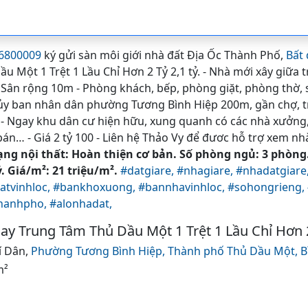
86800009
ký gửi sàn môi giới nhà đất Địa Ốc Thành Phố,
Bất 
 Một 1 Trệt 1 Lầu Chỉ Hơn 2 Tỷ 2,1 tỷ. - Nhà mới xây giữa
- Sân rộng 10m - Phòng khách, bếp, phòng giặt, phòng thờ, s
 ủy ban nhân dân phường Tương Bình Hiệp 200m, gần chợ, t
 - Ngay khu dân cư hiện hữu, xung quanh có các nhà xưởng,
n… - Giá 2 tỷ 100 - Liên hệ Thảo Vy để đươc hỗ trợ xem nh
ạng nội thất: Hoàn thiện cơ bản. Số phòng ngủ: 3 phòng.
. Giá/m²: 21 triệu/m².
#datgiare,
#nhagiare,
#nhadatgiare
atvinhloc,
#bankhoxuong,
#bannhavinhloc,
#sohongrieng,
thanhpho,
#alonhadat,
y Trung Tâm Thủ Dầu Một 1 Trệt 1 Lầu Chỉ Hơn 
í Dân,
Phường Tương Bình Hiệp,
Thành phố Thủ Dầu Một,
B
m²