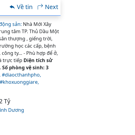
Về tin
Next
động sản:
Nhà Mới Xây
 trung tâm TP. Thủ Dầu Một
ân thượng , giếng trời,
rường học các cấp, bệnh
 công ty… - Phù hợp để ở,
à trực tiếp
Diện tích sử
 Số phòng vệ sinh: 3
,
#diaocthanhpho,
#khoxuonggiare,
2 Tỷ
ình Dương