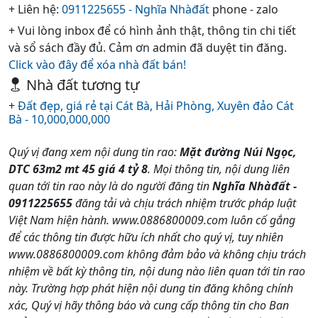
+ Liên hệ:
0911225655 - Nghĩa Nhàđất
phone - zalo
+ Vui lòng inbox để có hình ảnh thật, thông tin chi tiết
và sổ sách đầy đủ. Cảm ơn admin đã duyệt tin đăng.
Click vào đây để xóa nhà đất bán!
Nhà đất tương tự
+
Đất đẹp, giá rẻ tại Cát Bà, Hải Phòng, Xuyên đảo Cát
Bà - 10,000,000,000
Quý vị đang xem nội dung tin rao:
Mặt đường Núi Ngọc,
DTC 63m2 mt 45 giá 4 tỷ 8
. Mọi thông tin, nội dung liên
quan tới tin rao này là do người đăng tin
Nghĩa Nhàđất -
0911225655
đăng tải và chịu trách nhiệm trước pháp luật
Việt Nam hiện hành. www.0886800009.com luôn cố gắng
để các thông tin được hữu ích nhất cho quý vị, tuy nhiên
www.0886800009.com không đảm bảo và không chịu trách
nhiệm về bất kỳ thông tin, nội dung nào liên quan tới tin rao
này. Trường hợp phát hiện nội dung tin đăng không chính
xác, Quý vị hãy thông báo và cung cấp thông tin cho Ban