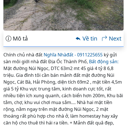
Mô tả
Về tin
Next
Chính chủ nhà đất
Nghĩa Nhàđất - 0911225655
ký gửi
sàn môi giới nhà đất Địa Ốc Thành Phố,
Bất động sản:
Mặt đường Núi Ngọc, DTC 63m2 mt 45 giá 4 tỷ 8 6,8
triệu. Gia đình tôi cần bán mảnh đất mặt đường Núi
Ngọc, Cát Bà, Hải Phòng, diện tích 69m2 , mặt tiền 4,5m
giá 5 tỷ Khu vực trung tâm, kinh doanh cực tốt, rất
nhiều tiện ích xung quanh, cách biển hơn 200m, Khu bãi
tắm, chợ, khu vui chơi mua sắm.... Nhà hai mặt tiền
rộng, nằm ngay trên mặt đường Núi Ngọc, 2 mặt
thoáng rất phù hợp cho nhà ở, làm homestay hay xây
căn hộ cho thuê thì hái ra tiền. + Mảnh đất quâ đẹp,