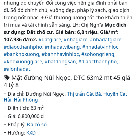
nhưng do chuyển đổi công việc nên gia đình phải bán
đi. Sổ đỏ chính chủ, vuông đẹp, pháp lý sạch, giao dịch
trong nốt nhạc. + Giá thương lượng tốt cho khách thiện
trí mua và tài chính sẵn sàng. LH: Chị Nghĩa
Mục đích
sử dụng: Đất thổ cư. Giá bán: 6,8 triệu. Giá/m²:
107.936 đ/m2.
#datgiare,
#nhagiare,
#nhadatgiare,
#diaocthanhpho,
#nhadatvibang,
#nhadatvinhloc,
#bankhoxuong,
#bannhavinhloc,
#sohongrieng,
#khoxuonggiare,
#batdongsan,
#diaocthanhpho,
#alonhadat,
Mặt đường Núi Ngọc, DTC 63m2 mt 45 giá
4 tỷ 8
+ Địa chỉ: Đường Núi Ngọc,
Thị trấn Cát Bà,
Huyện Cát
Hải,
Hải Phòng
+ Diện tích: 63 m²
+ Giá: 6,800,000 đ
+ Pháp lý:
Đã có sổ
+ Hướng:
KXĐ