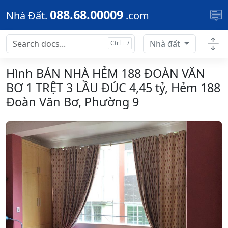
Skip to main content
088.68.00009
Nhà Đất.
.com
Nhà đất
Hình BÁN NHÀ HẺM 188 ĐOÀN VĂN
BƠ 1 TRỆT 3 LẦU ĐÚC 4,45 tỷ, Hẻm 188
Đoàn Văn Bơ, Phường 9