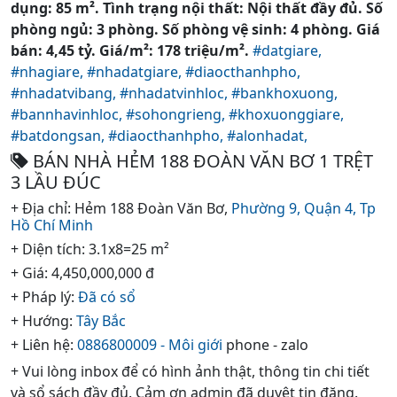
dụng: 85 m². Tình trạng nội thất: Nội thất đầy đủ. Số
phòng ngủ: 3 phòng. Số phòng vệ sinh: 4 phòng. Giá
bán: 4,45 tỷ. Giá/m²: 178 triệu/m².
#datgiare,
#nhagiare,
#nhadatgiare,
#diaocthanhpho,
#nhadatvibang,
#nhadatvinhloc,
#bankhoxuong,
#bannhavinhloc,
#sohongrieng,
#khoxuonggiare,
#batdongsan,
#diaocthanhpho,
#alonhadat,
BÁN NHÀ HẺM 188 ĐOÀN VĂN BƠ 1 TRỆT
3 LẦU ĐÚC
+ Địa chỉ: Hẻm 188 Đoàn Văn Bơ,
Phường 9,
Quận 4,
Tp
Hồ Chí Minh
+ Diện tích: 3.1x8=25 m²
+ Giá: 4,450,000,000 đ
+ Pháp lý:
Đã có sổ
+ Hướng:
Tây Bắc
+ Liên hệ:
0886800009 - Môi giới
phone - zalo
+ Vui lòng inbox để có hình ảnh thật, thông tin chi tiết
và sổ sách đầy đủ. Cảm ơn admin đã duyệt tin đăng.