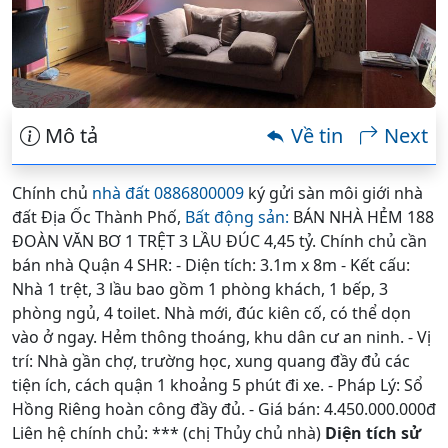
Mô tả
Về tin
Next
Chính chủ
nhà đất 0886800009
ký gửi sàn môi giới nhà
đất Địa Ốc Thành Phố,
Bất động sản:
BÁN NHÀ HẺM 188
ĐOÀN VĂN BƠ 1 TRỆT 3 LẦU ĐÚC 4,45 tỷ. Chính chủ cần
bán nhà Quận 4 SHR: - Diện tích: 3.1m x 8m - Kết cấu:
Nhà 1 trệt, 3 lầu bao gồm 1 phòng khách, 1 bếp, 3
phòng ngủ, 4 toilet. Nhà mới, đúc kiên cố, có thể dọn
vào ở ngay. Hẻm thông thoáng, khu dân cư an ninh. - Vị
trí: Nhà gần chợ, trường học, xung quang đầy đủ các
tiện ích, cách quận 1 khoảng 5 phút đi xe. - Pháp Lý: Sổ
Hồng Riêng hoàn công đầy đủ. - Giá bán: 4.450.000.000đ
Liên hệ chính chủ: *** (chị Thủy chủ nhà)
Diện tích sử