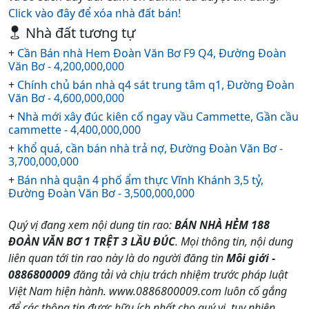
Click vào đây để xóa nhà đất bán!
Nhà đất tương tự
+
Cần Bán nhà Hem Đoàn Văn Bơ F9 Q4, Đường Đoàn
Văn Bơ - 4,200,000,000
+
Chính chủ bán nhà q4 sát trung tâm q1, Đường Đoàn
Văn Bơ - 4,600,000,000
+
Nhà mới xây đúc kiên cố ngay vầu Cammette, Gần cầu
cammette - 4,400,000,000
+
khổ quá, cần bán nhà trả nợ, Đường Đoàn Văn Bơ -
3,700,000,000
+
Bán nhà quận 4 phố ẩm thực Vĩnh Khánh 3,5 tỷ,
Đường Đoàn Văn Bơ - 3,500,000,000
Quý vị đang xem nội dung tin rao:
BÁN NHÀ HẺM 188
ĐOÀN VĂN BƠ 1 TRỆT 3 LẦU ĐÚC
. Mọi thông tin, nội dung
liên quan tới tin rao này là do người đăng tin
Môi giới -
0886800009
đăng tải và chịu trách nhiệm trước pháp luật
Việt Nam hiện hành. www.0886800009.com luôn cố gắng
để các thông tin được hữu ích nhất cho quý vị, tuy nhiên