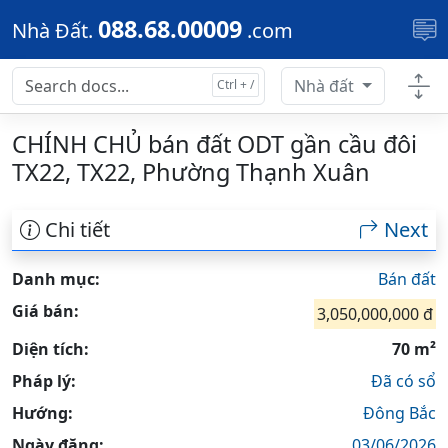
Skip to main content
088.68.00009
Nhà Đất.
.com
Nhà đất
CHÍNH CHỦ bán đất ODT gần cầu đôi
TX22, TX22, Phường Thạnh Xuân
Chi tiết
Next
Danh mục:
Bán đất
Giá bán:
3,050,000,000 đ
Diện tích:
70 m²
Pháp lý:
Đã có sổ
Hướng:
Đông Bắc
Ngày đăng:
03/06/2026