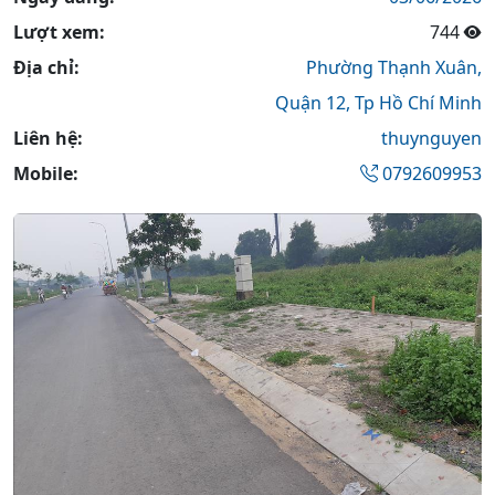
Lượt xem:
744
Địa chỉ:
Phường Thạnh Xuân,
Quận 12,
Tp Hồ Chí Minh
Liên hệ:
thuynguyen
Mobile:
0792609953