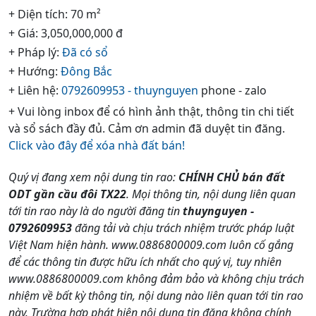
+ Diện tích: 70 m²
+ Giá: 3,050,000,000 đ
+ Pháp lý:
Đã có sổ
+ Hướng:
Đông Bắc
+ Liên hệ:
0792609953 - thuynguyen
phone - zalo
+ Vui lòng inbox để có hình ảnh thật, thông tin chi tiết
và sổ sách đầy đủ. Cảm ơn admin đã duyệt tin đăng.
Click vào đây để xóa nhà đất bán!
Quý vị đang xem nội dung tin rao:
CHÍNH CHỦ bán đất
ODT gần cầu đôi TX22
. Mọi thông tin, nội dung liên quan
tới tin rao này là do người đăng tin
thuynguyen -
0792609953
đăng tải và chịu trách nhiệm trước pháp luật
Việt Nam hiện hành. www.0886800009.com luôn cố gắng
để các thông tin được hữu ích nhất cho quý vị, tuy nhiên
www.0886800009.com không đảm bảo và không chịu trách
nhiệm về bất kỳ thông tin, nội dung nào liên quan tới tin rao
này. Trường hợp phát hiện nội dung tin đăng không chính