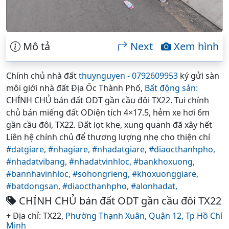
Mô tả
Next
Xem hình
Chính chủ nhà đất
thuynguyen - 0792609953
ký gửi sàn
môi giới nhà đất Địa Ốc Thành Phố,
Bất động sản:
CHÍNH CHỦ bán đất ODT gần cầu đôi TX22. Tui chính
chủ bán miếng đất ODiện tích 4×17.5, hẻm xe hơi 6m
gần cầu đôi, TX22. Đất lọt khe, xung quanh đã xây hết
Liên hệ chính chủ để thương lượng nhẹ cho thiện chí
#datgiare,
#nhagiare,
#nhadatgiare,
#diaocthanhpho,
#nhadatvibang,
#nhadatvinhloc,
#bankhoxuong,
#bannhavinhloc,
#sohongrieng,
#khoxuonggiare,
#batdongsan,
#diaocthanhpho,
#alonhadat,
CHÍNH CHỦ bán đất ODT gần cầu đôi TX22
+ Địa chỉ: TX22,
Phường Thạnh Xuân,
Quận 12,
Tp Hồ Chí
Minh