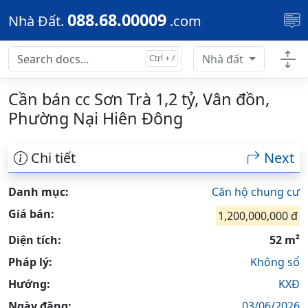
Skip to main content
088.68.00009
Nhà Đất.
.com
Nhà đất
Cần bán cc Sơn Trà 1,2 tỷ, Vân đồn,
Phường Nại Hiên Đông
Chi tiết
Next
Danh mục:
Căn hộ chung cư
Giá bán:
1,200,000,000 đ
Diện tích:
52 m²
Pháp lý:
Không sổ
Hướng:
KXĐ
Ngày đăng:
03/06/2026