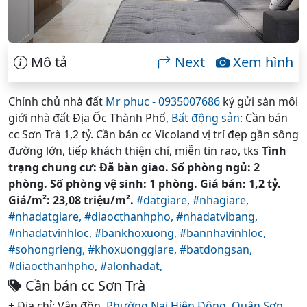
Mô tả
Next
Xem hình
Chính chủ nhà đất
Mr phuc - 0935007686
ký gửi sàn môi
giới nhà đất Địa Ốc Thành Phố,
Bất động sản:
Cần bán
cc Sơn Trà 1,2 tỷ. Cần bán cc Vicoland vị trí đẹp gần sông
đường lớn, tiếp khách thiện chí, miễn tin rao, tks
Tình
trạng chung cư: Đã bàn giao. Số phòng ngủ: 2
phòng. Số phòng vệ sinh: 1 phòng. Giá bán: 1,2 tỷ.
Giá/m²: 23,08 triệu/m².
#datgiare,
#nhagiare,
#nhadatgiare,
#diaocthanhpho,
#nhadatvibang,
#nhadatvinhloc,
#bankhoxuong,
#bannhavinhloc,
#sohongrieng,
#khoxuonggiare,
#batdongsan,
#diaocthanhpho,
#alonhadat,
Cần bán cc Sơn Trà
+ Địa chỉ: Vân đồn,
Phường Nại Hiên Đông,
Quận Sơn